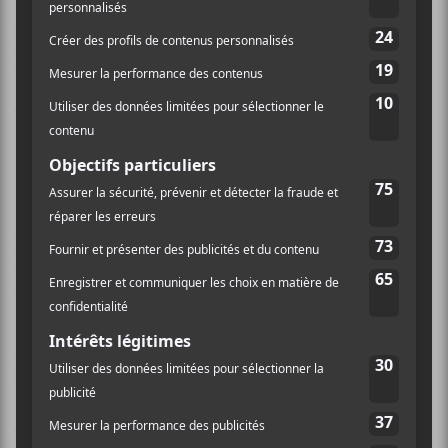
Les rythmiques manouches sont appuyées par un son
plus riche et complexe. Les ambiances sonores sont
plus enveloppantes et cajolent le swing des chansons.
Il faut l’avouer, difficile de ne pas taper du pied en
écoutant
Rock It For Me
ou
The Dirty Side Of The
Street
.
D’ailleurs le groupe s’appuie sur une solide base de jazz
pour ensuite utiliser un arsenal d’instruments pour
construire des mélodies indéniablement
contemporaines.
12 juin 3049
et
Cotton Heads
représentent cet efficace mélange: une batterie très
jazzée, une contrebasse à mi-chemin entre le passé et
le présent appuyée par un synthétiseur très clair et un
univers sonore omniprésent. Une dose de respect est
commandée par la jolie chanteuse
Colotis Zoé
qui fait