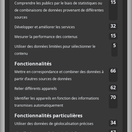
preuve d’une virtuosité vocale surprenante. Le groupe
se permet aussi de pousser un peu plus loin les
sonorités sur
Panic
;
Glory of Nelly
étant un exemple
musical flirtant avec le hip-hop sans jamais quitter le
jazz. Là réside la force de la formation qui s’inspire
d’un large éventail de styles tout en créant une galette
qui, tout au long, suit un enchaînement logique.
Pour ceux qui craignent le terme manouche depuis les
Lost Fingers
, réjouissez-vous!
Caravan Palace
vous
réconciliera avec le genre. Pour les fans de jazz pur et
dur, le groupe réussira à vous faire aimer la musique
électro. Un très bon album made in France!
Ma note : 7,5/10
Caravan Palace