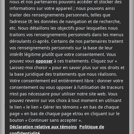
CARAVAN PALACE
Panic
Wagram
2012
51 minutes
7,5
24 AVRIL 2012
LOUIS-PHILIPPE LABRÈCHE
PAR