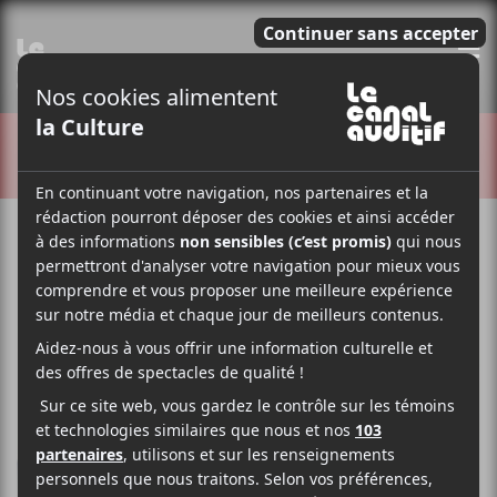
E
CRITIQUES