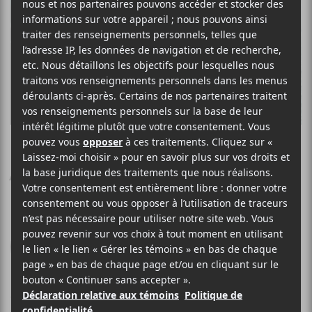
LA RUE KÉTANOU
Allons voir
L'Autre Distribution
2014
55 minutes
6
8 JUILLET 2014
LOUIS-PHILIPPE LABRÈCHE
PAR