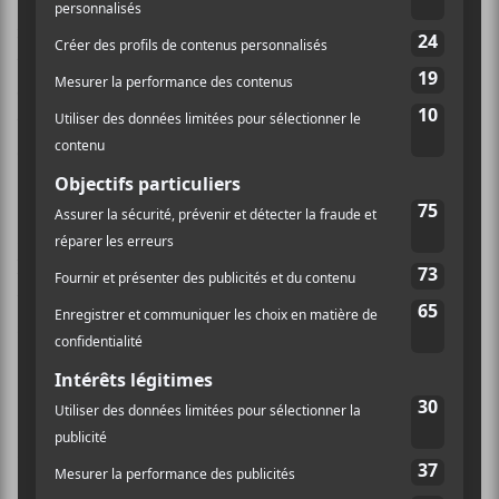
voir
est le sixième album de ceux qui aiment à
mélanger musique tzigane et folk. Mais après tout ce
temps, sont-ils toujours pertinents? Sont-ils toujours
en mesure de se renouveler? Avec ce nouvel opus, le
trio ne réinvente rien, mais parvient toujours à écrire
des textes à la critique sociale bien affûtée.
Interdit
est la pièce d’
Allons voir
qui traduit le mieux
la pensée de
La Rue
Kétanou
alors que le trio fait
une énumération de ces contraintes imposées par la
société, le politique ou encore par les religions:
«Interdit de pirater sur internet
Interdit de dessiner le prophète
Interdit de réfléchir
Sur les photos d’identité