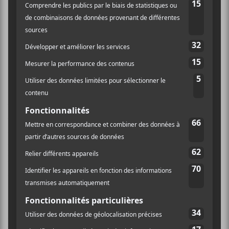
Pas de sourire pas de pied de nez
Interdit de déconner
Interdit de bikini en ville»
La bande s’attaque aussi à d’autres formes d’injustices.
Le Grand Chelem
chante le quotidien d’une jeune
femme qui doit jongler avec l’école, s’occuper des
enfants et le travail tandis que
l’Âge du nucléaire
chante la course à cette énergie aux capacités
destructrices désastreuses, mais ce qui se dégage le
plus d’
Allons voir
est le ton doux-amer qui fait loi sur
la galette.
L’alignement des planètes
l’expose à
merveille alors qu’on se retrouve dans une
introspection impudique.
Alors que les textes sont toujours à la hauteur,
La Rue