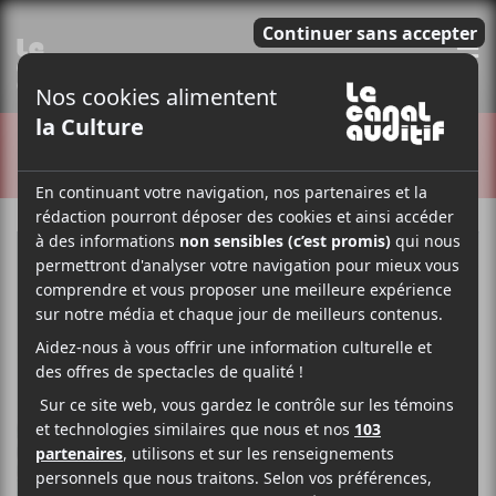
E
CRITIQUES