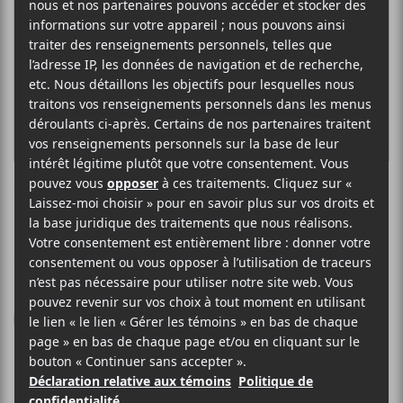
THE BIG PINK
Future This
4AD
2012
45 minutes
4
25 JANVIER 2012
STÉPHANE DESLAURIERS
PAR