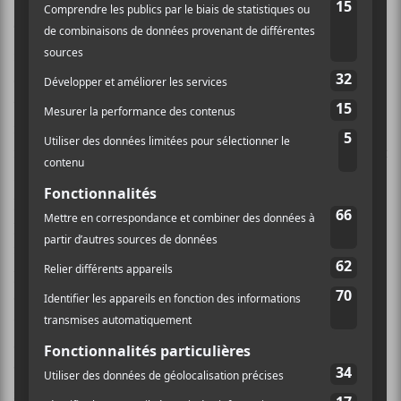
Tout est lisse, léché, farouchement conservateur et la
réalisation ronflante de
Paul Epworth
n’est pas
étrangère à cet état de fait. Le duo
Cordell/Furze
est
tout à fait en mesure d’écrire de bonnes chansons pop,
mais malgré tous les efforts consentis à séduire, ce
n’est manifestement pas suffisant pour créer un intérêt
soutenu pour ce disque.
Future
This
est un modèle
parfait de disque superbement enrobé, contenant très
peu d’instants valables, et surtout, aucune chanson
réellement captivante. Puisque
The Big Pink
ne
possède pas le talent brut d’un
Primal Scream
, par
exemple, le tandem anglais doit alors compenser par
une imagination débordante et une créativité hors du
commun et sur
Future This
, ces attributs sont
visiblement défaillants. Meilleure chance la prochaine
fois!