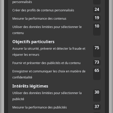
Réalisée par
Paul Epworth
(
Adele
,
Bloc Party
,
Florence + The Machine
), la deuxième offrande du
duo anglais endort plus qu’elle ne dégourdit. Les
chansons sont linéaires, les refrains sont fédérateurs
mais facilement oubliables et les structures
conventionnelles, combinées à une réalisation sans
nuances, font que
Future This
est une création
quelconque. Une perception de redite et de
redondance anime l’album du début à la fin. Trop à
cheval entre l’indie rock et l’électro-pop
radiophonique, la musique de
The Big Pink
manque
cruellement d’identité artistique pour plaire à mes
aventureuses oreilles. Quelques chansons ont attiré
mon attention. Je pense à
Stay Gold
,
Hit The Ground
(Superman)
et
Give It Up
; mais pour ce qui est du
reste…