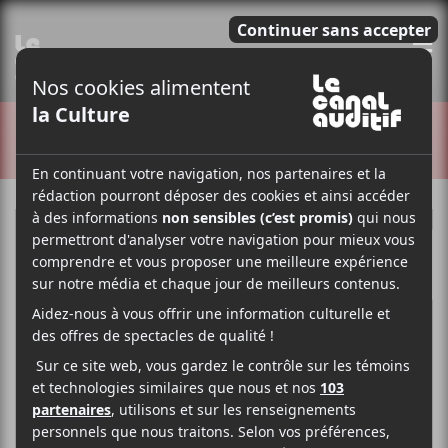
E
CRITIQUES