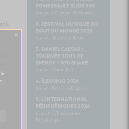
SOMERSAULT SLIDE 360
4 août - L’Olympia de Montréal
mple
FESTIVAL MUSIQUE DU
BOUT DU MONDE 2026
um
×
6 août - Silicone Villeray
DANIEL CAESAR :
on a
TOURNÉE SONS OF
SPERGY + 070 SHAKE
al
6 août - Centre Bell
l
de
es
et
ÎLESONIQ 2026
8 août - Parc Jean-Drapeau
L’INTERNATIONAL
PÉRIPHÉRIQUES 2026
13 août - L’International
Périphérique
 du