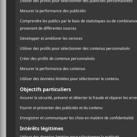
dernières années, le compo
/ ÉLECTRONIQUE
foules dans les festivals à
/ FRANCOPHONE
/ POP
drastiquement son mode de
/ ROCK
l’étincelle du projet, elle
PARTAGER
F
T
P
A
W
A
Il nous présente donc
Sili
C
I
R
musique électronique. On 
E
T
T
B
T
A
et ce même quand les sujet
O
E
G
bien entouré : Benoît Paren
O
R
E
K
R
Lenoir
s’est greffé au proj
Robert Robert
nous démon
au long de
Silicone Viller
fleurs de printemps
ou enc
de créer des vers d’oreille
se plaindre
est aussi un bo