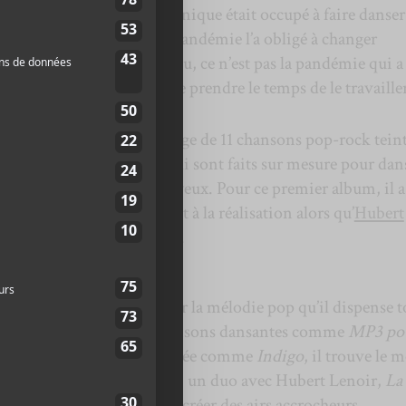
siteur de musique électronique était occupé à faire danser 
 travers le monde. Puis, la pandémie l’a obligé à changer
 vie. Même si de son aveu, ce n’est pas la pandémie qui a 
 lui a certainement permis de prendre le temps de le travaille
cone Villeray
, un assemblage de 11 chansons pop-rock tein
y retrouve des rythmes qui sont faits sur mesure pour dan
s des textes ne sont pas joyeux. Pour ce premier album, il a
t a contribué aux textes et à la réalisation alors qu’
Hubert
et en tant que coréalisateur.
tre qu’il a un talent pour la mélodie pop qu’il dispense t
ay
. Que ce soit sur des chansons dansantes comme
MP3 pou
ore sur une pièce plus posée comme
Indigo
, il trouve le 
 efficace. Le premier extrait, un duo avec Hubert Lenoir,
La
n exemple de sa capacité à créer des airs accrocheurs.