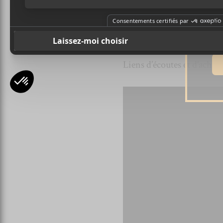
Ad
jeune auteur-compositeur-
emprunte ici lui va très bie
maintenant il ne reste plu
Liens d’écoutes et d’achat 