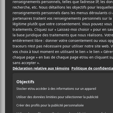
ROB
Si
Chivi 
6
9 JUIN 2021
LOUIS-PHILIPPE
PAR
C’est un grand saut que fa
LABRÈCHE