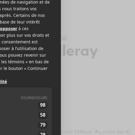
ERT ROBERT
+
BINI
licone Villeray
Chivi
2021
35 minutes
,5
it
Robert Robert
avec
Silicone Villeray
. Au cours des 10