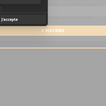
resse courriel
*
interprète montréalais. De plus, la voie pop-rock qu’il
n. Il a déjà l’humilité et la sagesse d’ouvrir son intimité,
s qu’à construire sur son talent pour la mélodie pop.
:
Spotify
—
QUBmusique
—
Apple Music
—
Bandcamp