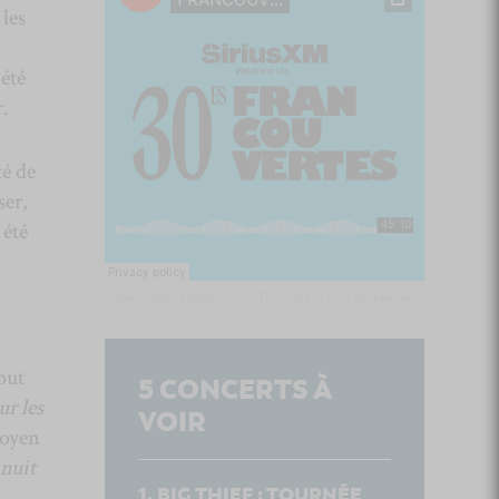
les
été
r.
té de
ser,
 été
Culture Cible
·
FRANCOUVERTES 2026 - Les 9 demi-finalistes analysés à chaud! | Culture Cible
out
5
CONCERTS À
r les
VOIR
moyen
 nuit
BIG THIEF : TOURNÉE