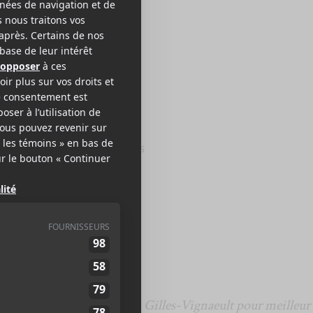
RAN
ans abri
l Musik
2012
52 minutes
,5
e, le récipiendaire du prix
Gilles-Vignaeult pour meilleur