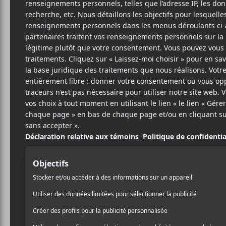
MO
S
Karte
7
25 OCTOBRE 2012
STÉPHANE
PAR
Au début du mois d‘octobr
DESLAURIERS