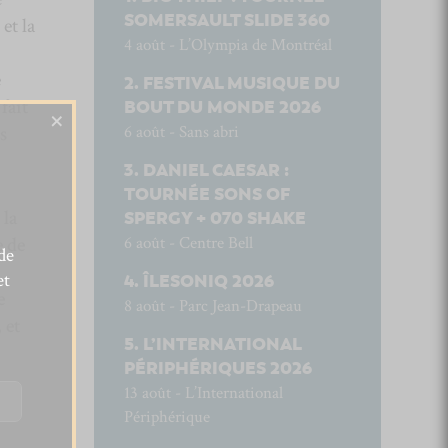
SOMERSAULT SLIDE 360
et la
4 août - L’Olympia de Montréal
e
FESTIVAL MUSIQUE DU
fait
BOUT DU MONDE 2026
×
6 août - Sans abri
s
DANIEL CAESAR :
TOURNÉE SONS OF
 la
SPERGY + 070 SHAKE
6 août - Centre Bell
e de
de
et
ÎLESONIQ 2026
e
8 août - Parc Jean-Drapeau
, et
L’INTERNATIONAL
PÉRIPHÉRIQUES 2026
13 août - L’International
Périphérique