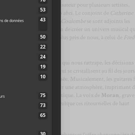
mergence
, l’acteur, et le réalisateur pour plusieurs artistes,
arché un album intitulé
Sans abri
. Le conjoint de
Catherine
s Carbou
et le batteur
Sly
Coulombe
se sont adjoints les
srosiers
à la réalisation afin de créer un univers musical q
Alain Bashung
, ou encore plus près de nous, à celui de
Fred
réserve
Sans abri
?
 ficelés évoquant le temps qui nous rattrape, les décisions
ndemain, les convictions qui se cristallisent au fil des jours
langue complètement maîtrisée. Musicalement, les guitares 
ifiquement afin de concevoir une atmosphère, imprimant 
i se veut franche et authentique. La voix de
Moran
, grave
nt chapeauter de façon héroïque ces ritournelles de haut
rosiers
vient grandement rehausser l’offre chansonnière d