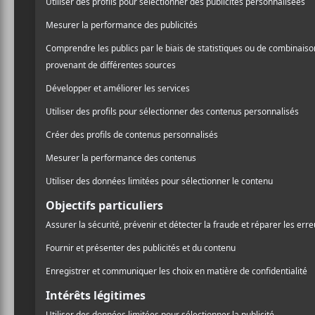
auteur-
compositeur en é
/ FRANCOPHONE
Moran
, lançait sur le m
PARTAGER
Major
, le guitariste
Thoma
F
T
P
services du réputé
Yves De
A
W
A
s’apparente à celui de feu
C
I
R
E
T
T
Gary
Comeau
. Que nous 
B
T
A
O
E
G
O
R
E
Des textes solidement bien
K
R
l’on remet sans cesse au le
passent, et ce, dans une 
et rock se côtoient magn
les cœurs, une émotion qu
remplie de décombres, vie
niveau.
La réalisation de
Yves Des