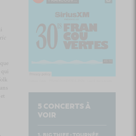
ui
ric
 que
 qui
folk
Culture Cible
·
FRANCOUVERTES 2026 - Les 9 demi-finalistes analysés à chaud! | Culture Cible
dans
 et
5
CONCERTS À
VOIR
BIG THIEF : TOURNÉE
e