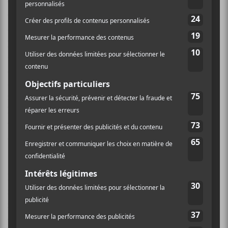
chansonnières minimalistes, des guitares
élémentaires, du piano, du
marimba
et de somptueux
arrangements de cordes, mais ce qui constitue la
principale attraction de cette sitedemo.cauction est
sans contredit la voix délicate, profonde et posée de
Miossec
; le chanteur nous susurrant avec éloquence
ses ritournelles douces-amères. Si on y ajoute, une
réalisation totalement limpide qui donne
l’impression d’assister à une performance en direct du
trio, on se retrouve devant un superbe disque de
chanson française, rien de moins!
Lumineux, calme, d’une lucidité implacable face à lui-
même,
Miossec
présente un disque intemporel,
mature et absolument brillant. Sur le ton de la
confidence, l’auteur, à l’aube de la cinquantaine, tente