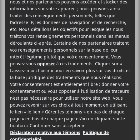
MIOSSEC
Ici bas, Ici même
PIAS
2014
34 minutes
8
LE MEILLEUR
DE LCA
30 AVRIL 2014
STÉPHANE DESLAURIERS
PAR