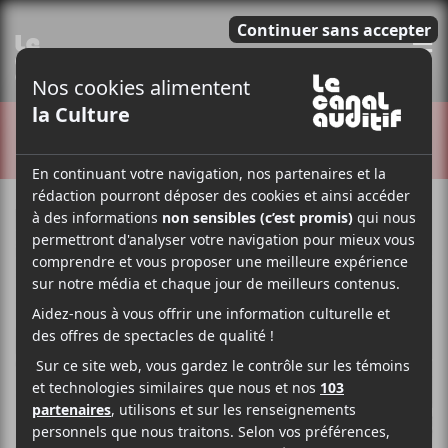
E
CRITIQUES