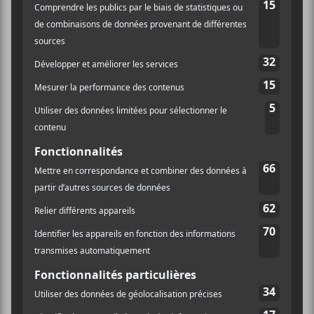
de se réparer lui-même et porte un jugement juste sur
le déclin des sociétés occidentales, et ce, sans tomber
dans la démagogie ou encore dans un cynisme
exaspérant. Du début à la fin de ce disque, vous aurez
des frissons tant l’interprétation tout en retenue du
chanteur est d’une véracité incontestable.
Miossec
laisse la colère et la rage en plan et exprime
avec finesse ses états d’âme. Du bonbon tout
simplement! Musicalement, les arrangements sont
d’une pureté désarmante et lorsque surviennent les
quelques explosions musicales disposées
astucieusement tout au long de l’album, on devient
tétaniser face à ces moments sonores d’une
somptueuse beauté.
Plusieurs chansons culminantes viennent enfiévrer ce