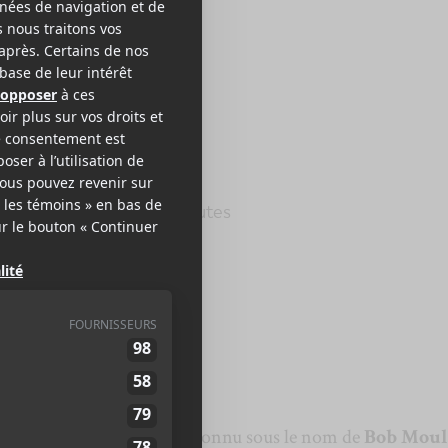
B MOULD
lver Age
e Records
2012
38 minutes
,5
rt Arthur Mould
, mieux connu sous le nom de
Bob Mou