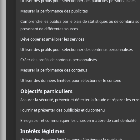
mettait sur le marché
Silv
/ ROCK
compositeur principal de
PARTAGER
nineties, revenait avec la 
F
T
P
pour offrir une nouvelle cr
A
W
A
rééditait l’intégrale du cl
C
I
R
E
T
T
encore à la hauteur?
B
T
A
O
E
G
O
R
E
Je vous répondrai par un
K
R
musicale et de créativité à
ritournelles power-pop-pu
musicien y va de ses meil
touchant, opérant, accroche
prétention. Sincèrement, c
chansons!
Silver Age
démarre fermem