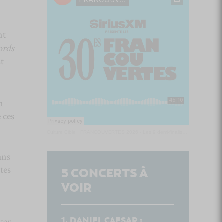
nt
ords
st
n
 ces
Culture Cible
·
FRANCOUVERTES 2026 - Les 9 demi-finalistes analysés à chaud! | Culture Cible
ans
tes
5
CONCERTS À
VOIR
DANIEL CAESAR :
ver