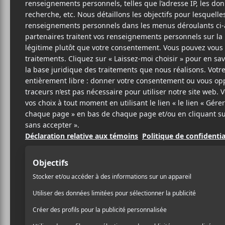
BO
Si
Merg
7
20 SEPTEMBRE 2012
STÉPHANE
PAR
La semaine dernière,
Robe
DESLAURIERS