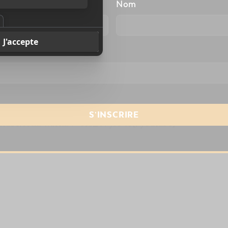
énom
Nom
resse courriel
*
utube.com/watch?v=Ieb_T9ylY4o[/youtube]