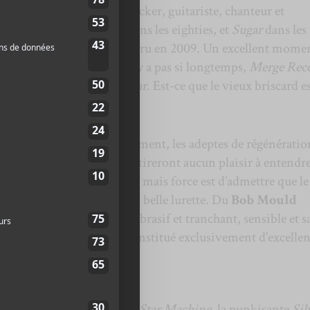
er Age
. Le vétéran punk rocker, guitariste, chanteur et
s formations
Hüsker Dü
dans les eighties, et
Sugar
dans les
suite de
Life And Times
paru en 2009. Un excellent mome
éation à ses fans, car, il n’y a pas si longtemps,
Merge Rec
assique
Copper Blue
de
Sugar
. Est-ce que le vieux briscard e
 énorme OUI! Bien évidemment, les adeptes de régénératio
 n’importe quel prix, n’y retireront aucun plaisir à entendre
nk d’apparence simpliste; mais force est d’admettre que le
leures compositions depuis belle lurette. Du
Bob Mould
ur en masse, juste assez abrasif et tranchant, sensible et s
’est un très bon disque constitué exclusivement d’excellen
ent avec l’incandescente
Star
Machine
, la punkisante
Sil