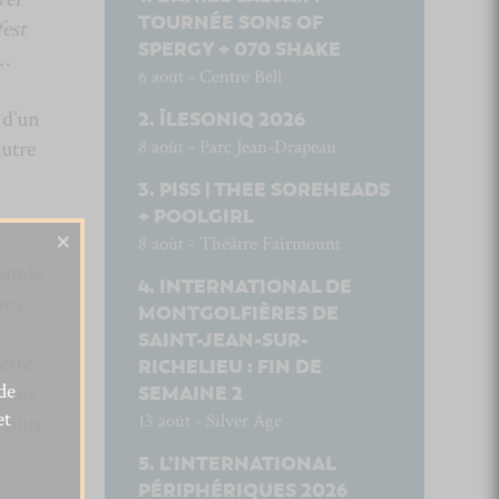
TOURNÉE SONS OF
fest
SPERGY + 070 SHAKE
…
6 août - Centre Bell
 d’un
ÎLESONIQ 2026
8 août - Parc Jean-Drapeau
autre
PISS | THEE SOREHEADS
+ POOLGIRL
×
8 août - Théâtre Fairmount
 bande
INTERNATIONAL DE
res
MONTGOLFIÈRES DE
SAINT-JEAN-SUR-
être
RICHELIEU : FIN DE
de
 mais
SEMAINE 2
et
13 août - Silver Age
 plus
L’INTERNATIONAL
PÉRIPHÉRIQUES 2026