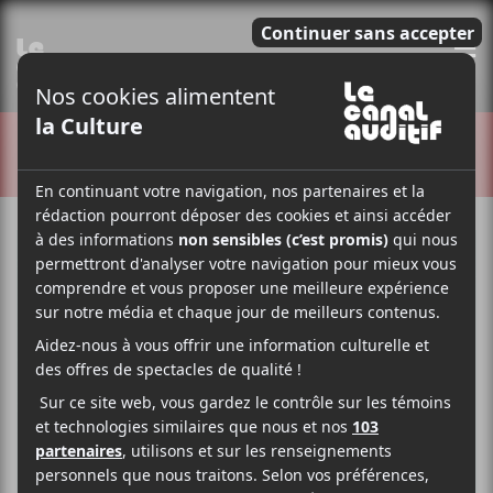
E
CRITIQUES