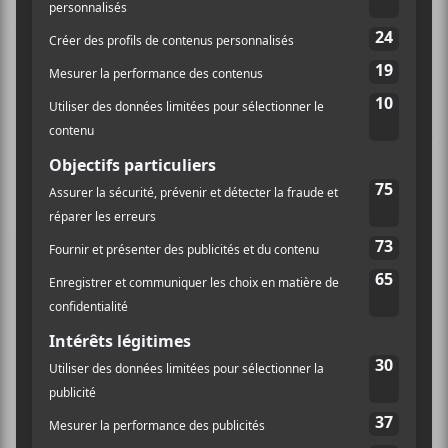
est rarement dans le génie et plus souvent dans bon et
appréciable. C’est ici que ce situe
Pinkus Abortion
Technician
. Ce n’est pas l’album le plus inspiré et
inspirant de King Buzzo et sa gang, mais c’est tout de
même rempli de chansons plaisantes pour les tympans
qui préfèrent la lourdeur. C’est aussi un retour en
force après le décevant
A Walk With Love & Death
.
Well I’ve been movin’ down to Florida
And I’m gonna potty train the chairman Mao
Well I’m gonna make the governor write my
doodoo a letter, child
And I’m gonna grind me up a White Castle
slider out of India’s sacred cow