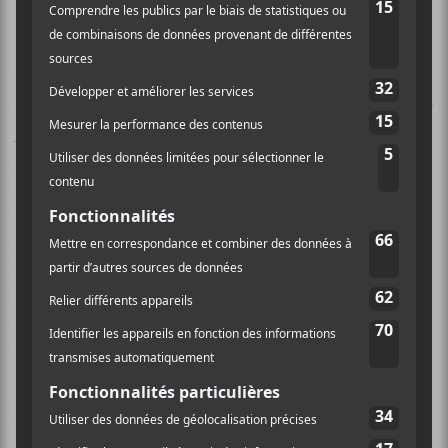
— Stop Moving to Florida
C’est avec une medley
Moving to Florida
et de
Stop
de
James Gang qui passe d’un élan rock garage qui prend
ensuite une tournure qui aussi « redneck » que la
version originale de la première chanson. Celle-ci
était sur le
Cream Corn From the Socket of Davis EP
des Butthole Surfers. Par contre, cette fois-ci
l’enregistrement est d’une plus grande qualité. Mais
on y garde les paroles iconoclastes de la version
originale. Ce n’est pas la seule reprise de l’album. On y
trouve aussi une version lourde
I Want to Hold Your
Hand
des
Beatles
. Une version réussie qui fait
plusieurs entorses à l’originale, mais qui la rend
résolument plus bruyante. En tant que version