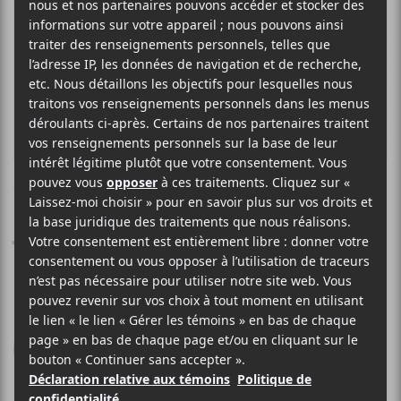
THE MELVINS
Pinkus Abortion
Technician
Ipecac Recordings
2018
38 minutes
7