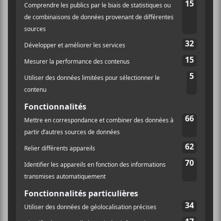
la ligne de claviers, quelque chose de frénétique qui
donne envie de se lubrifier les articulations.
Point fort de l’album,
Je ne t’aime pas
, pièce à la
progression extraordinaire, aux couches complexes et
hypnotiques. La voix douce et réverbérée de
Davidson
envoie des paroles qui nous tutoie, qui
s’insinue dans les oreilles, entre la sensualité et le
grotesque, entre le burlesque et le cauchemardesque.
Pour la citer, je n’aime pas, j’adore !
Entre paroles anglaises et françaises, pop et synth-
wave,
Marie Davidson
offre une aventure aux
limites de la psychanalyse et du trip de LSD. Paru sous
l’étiquette belge Weyrd Son Records,
Perte d’identité
balance des pièces entre cinq et huit minutes, pour un