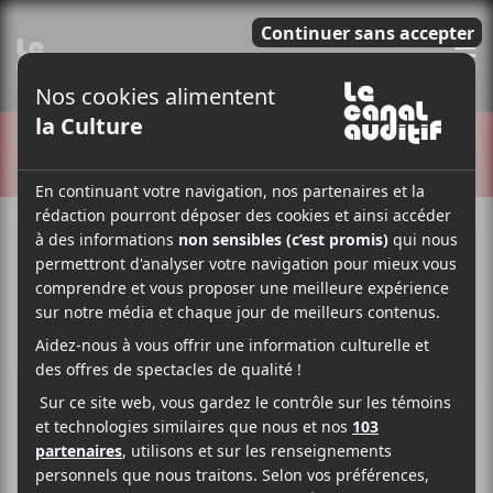
E
CRITIQUES