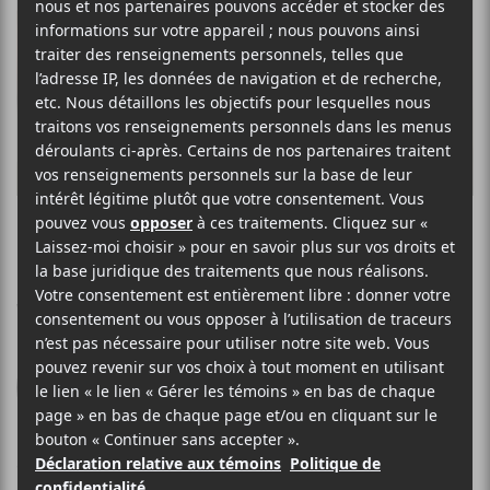
MARIE DAVIDSON
Perte d’identité
Weyrd Son Records
2014
40 minutes
7,5
8 MAI 2014
MARIE-EVE MULLER
PAR