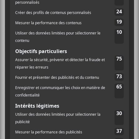
voix/Détendez-vous».
Si l’entrée en matière est plutôt douce, la deuxième
pièce,
Abduction
, seule pièce en anglais, attaque
l’audition, déstabilise. Impossible de ne pas visualiser
des stroboscopes qui fusillent une salle de concert
remplie de corps extasiés.
Marie Davidson
a
vraiment tout pour inspirer les artistes visuels. Sa
musique appelle le mariage avec l’art contemporain.
C’est comme si chaque piste devenait une couche de
lumière à superposer les unes aux autres pour donner
toute la dimension à l’œuvre.
Shaky Leg
fait effectivement branler de la patte. Ce
n’est pas un rythme pour danser, un peu trop lent,
mais n’empêche qu’il y a dans la répétition rythmique,