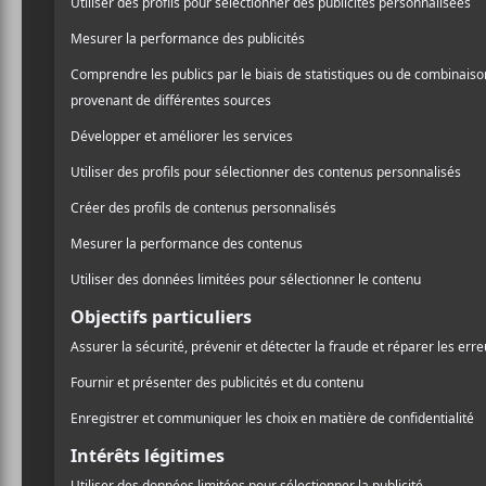
annulés… Comme dans sa
/ FRANCOPHONE
Tremblay
dans les derniè
PARTAGER
premier, au titre de
Mon a
F
T
P
disque, intitulé tout sim
A
W
A
C
I
R
E
T
T
En terminant le livre (his
B
T
A
O
E
G
perd sa mère et qui cache 
O
R
E
veut un retour auditif sur 
K
R
tempête et que les jours en
comme professionnelle.
Mais avant de tourner la pa
disque. Donc, un
live
qui 
onze chansons qui ont véc
donc, du public. Neuf éma
disque de
Mara
.