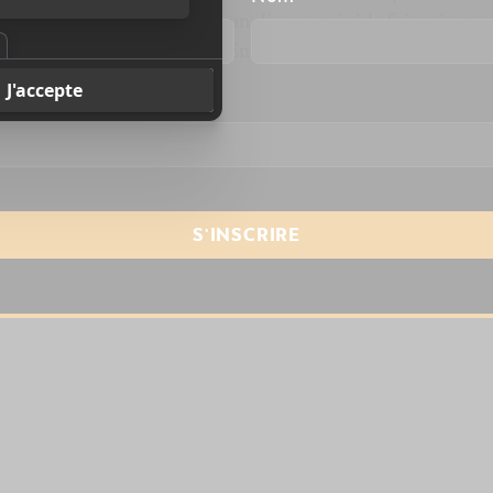
nte, intrigante. Voilà donc un disque qui, à la fois, résume
 donne un nouveau souffle. Enveloppant.
resse courriel
*