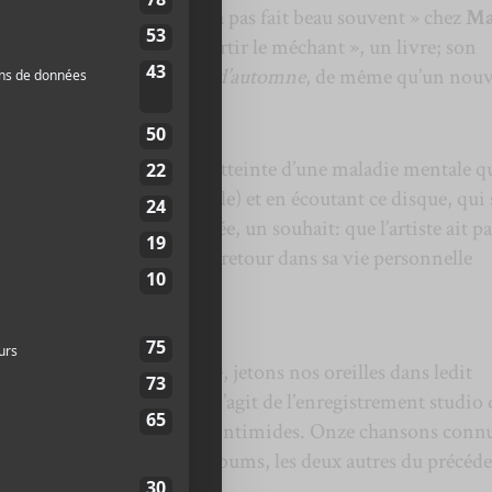
 chanson
Le bateau
, « il n’a pas fait beau souvent » chez
Ma
res années. Pour faire « sortir le méchant », un livre; son
moureux est une maison d’automne
, de même qu’un nou
plement
Mara
Tremblay
.
toire d’une artiste peintre atteinte d’une maladie mentale q
un méchant secret de famille) et en écoutant ce disque, qui 
scène de sa dernière tournée, un souhait: que l’artiste ait pa
soleillés soient bientôt de retour dans sa vie personnelle
ge sur cette période noire, jetons nos oreilles dans ledit
n’en est pas un. En fait, il s’agit de l’enregistrement studio 
u lors de la tournée Tu m’intimides. Onze chansons connu
nant des trois premiers albums, les deux autres du précéd