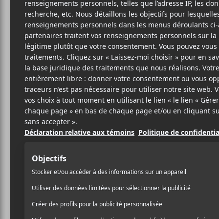
MAR
M
Audi
27 OCTOBRE 2011
PHILIPPE
PAR
Rupture amoureuse, mort d
BEAUCHEMIN