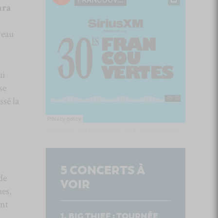
ra
veau
ui
se
ssé la
Culture Cible
·
FRANCOUVERTES 2026 - Les 9 demi-finalistes analysés à chaud! | Culture Cible
5
CONCERTS À
de
VOIR
es,
ent
BIG THIEF : TOURNÉE