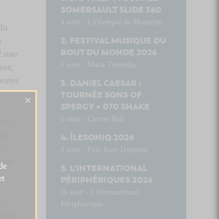
SOMERSAULT SLIDE 360
4 août - L’Olympia de Montréal
du
s
FESTIVAL MUSIQUE DU
BOUT DU MONDE 2026
 nue
6 août - Mara Tremblay
use,
extes
DANIEL CAESAR :
TOURNÉE SONS OF
×
SPERGY + 070 SHAKE
6 août - Centre Bell
’on
ici
ÎLESONIQ 2026
 /
8 août - Parc Jean-Drapeau
loin
de
L’INTERNATIONAL
et
PÉRIPHÉRIQUES 2026
13 août - L’International
ce
Périphérique
i une