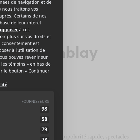
A TREMBLAY
ara Tremblay
ogram
2011
40 minutes
6
e sa mère, diagnostic de bipolarité rapide, spectacles