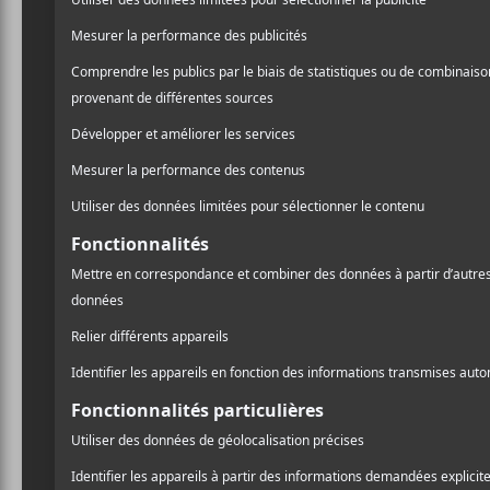
par chez moi/Je suis gelé,
Île de rêve
mérite que vous 
garage, dans le genre de
Ki
nouveaux amis et en plus, 
l’énergie d’
Iggy Pop
.
Ma note: 7,5/10
Les Marinellis
Île de rêve
Kapuano Records
31 minutes
https://lesmarinellis.ba
A
l
[bandcamp width=350 heig