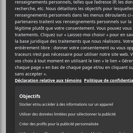
LES
Îl
Kapu
7
8 AVRIL 2015
LOUIS-PHILIPPE
PAR
Rares sont les groupes qu
LABRÈCHE