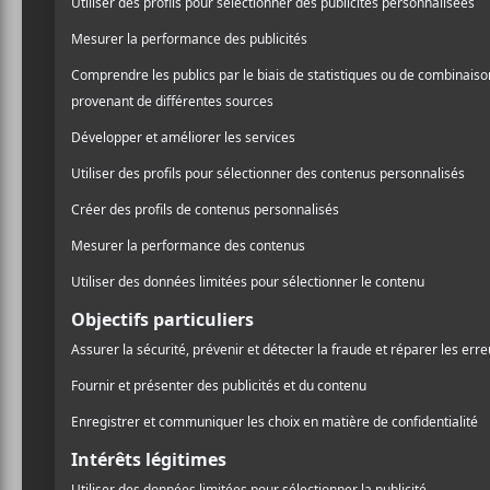
Lips
,
The Growlers
) mais
/ ROCK
Avant tout, une vitrine cr
PARTAGER
rock’n’roll, psychédélisme 
F
T
P
se retrouve sur
Île de rêve
A
W
A
C
I
R
E
T
T
Le quintette avait fait pa
B
T
A
O
E
G
sans charme. Ce deuxième 
O
R
E
d’approche, malgré leur at
K
R
accrocheuses, que ce soit
est un excellent exemple.
Île de rêve
est le genre d’a
se dit: «Ah, c’est déjà fi
pièce est bien calibrée et
le surf rock
L’hiver
(oui, c
même des mots lourds de se