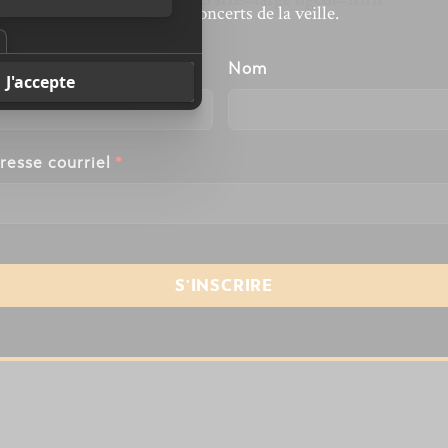
revivre les concerts de la veille.
alse]
énom
Nom
resse courriel
*