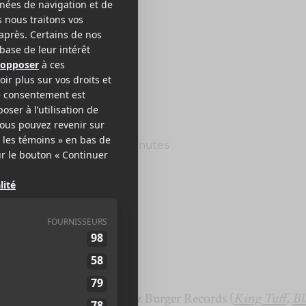
 MARINELLIS
e de rêve
ano Records
2015
31 minutes
,5
ébécois qui sont signés chez Burger Records (
King Tuff
,
Bl