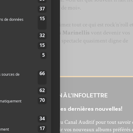
 mais c’est plutôt en dedans de moi».
vous y attardiez si vous aimez tout ce qui est rock’n’roll e
ng Tuff
et compagnie.
Les Marinellis
vont devenir vos
il paraît qu’ils donnent un spectacle quasiment digne de
INSCRIPTION À L’INFOLETTRE
Ne manquez pas les dernières nouvelles!
ndcamp.com/
bonnez-vous à l’infolettre du Canal Auditif pour tout savoir 
’actualité musicale, découvrir vos nouveaux albums préférés 
ht=470 album=267217495 size=large bgcol=ffffff