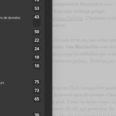
Les Marinellis
, groupe intempestif de Montréal le sont.
éative de
Cédric Marinelli
, le groupe mélange garage,
incluant des effluves à la
Jacques Dutronc
. L’heureuse mix
, deuxième album de la formation.
raître un album homonyme, il y a de ça un an, qui n’était pa
opus est toujours aussi agréable.
Les Marinellis
sont faci
titude de «bums». Cela s’explique par les mélodies qui sont
 musicalement parlant ou vocalement parlant.
Entre ses pas
lbum qui laisse le même effet qu’un TGV; lorsqu’il est passé
ni». On ne s’ennuie jamais sur le nouvel opus du groupe. Cha
 d’un bout à l’autre on tape du pied. Parmi les bons coups, n
’est très ironique) ou la dansante
On dit
, qui porte tout de
ns sous ses airs de légèreté: «On dit que souvent il fait fr