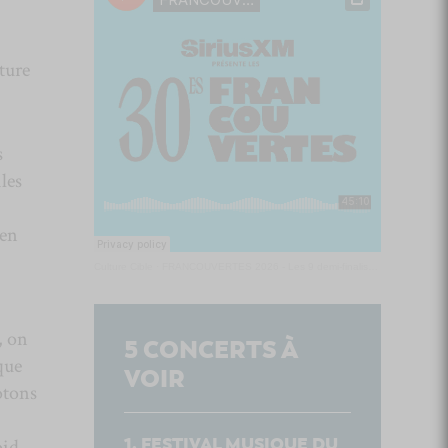
ture
s
les
en
Culture Cible
·
FRANCOUVERTES 2026 - Les 9 demi-finalistes analysés à chaud! | Culture Cible
, on
5
CONCERTS À
que
VOIR
otons
FESTIVAL MUSIQUE DU
oid