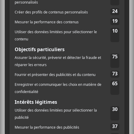
balancent entre les sonorités rock et punk, le tout
dans un format classique, mais résolument
francophone. Après la parution de leur premier EP,
homonyme, voici donc
La Fête
, leur tout premier
album, qui agit comme une carte de visite pour leur
univers artistique. Pour un nouveau groupe, le
premier projet est toujours celui qui est le plus
éprouvant, car il faut non seulement marquer les
esprits, mais aussi savoir faire preuve de créativité et
d’énergie. Alors, qu’est-ce que ça vaut,
La Fête
?
La chanson-titre,
La Fête
, lance le festival avec une
guitare résolument pop punk et… un harmonica! C’est
bizarre, même si nous avons affaire à un groupe
français, cette entrée en matière me rappelle quand
même l’atmosphère enflammée du Québec. Je me
comprends, et dans tous les cas, ça m’intrigue pour la