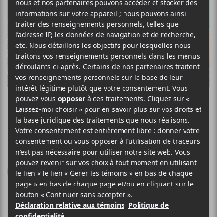
LA FLEMME
La Fête
EXAG' Records
2025
32 minutes
7,5
5 MAI 2025
FRÉDÉRIQUE LAPOINTE
PAR