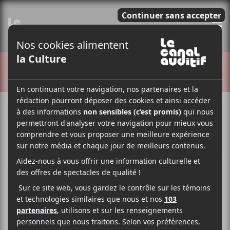
E
CRITIQUES