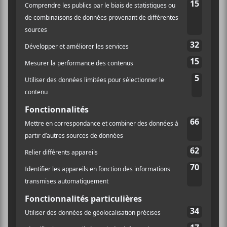
suite. Avec
Oiseau
, on tombe dans une ère de
modernité, avec de la pop punk abrasive et appropriée
à l’époque actuelle. Ça passe bien comme une lettre à
la poste, et on se rend compte que, même si La
Flemme est encore un groupe très nouveau, ils
connaissent leur son et savent comment l’utiliser à
bon escient. Sur
Laissez-Moi Tranquille
, les voix se
perdent un peu dans le mix, mais j’aime grandement
les interludes avec les chœurs féminins. Ça rajoute
quelque chose de mystique et d’insaisissable. Plus tard,
sur
Marre de Vous
la même rengaine reprend : « J’en
ai vraiment marre de vous », pouvons-nous entendre
comme une imploration avant que ne se lance un
rythme lancinant avec des guitares distordues. Ça crée
un relief intéressant et ça nous propose un effet. Sur
Mer Azur
, on est totalement ailleurs, sur un truc rock
lent et contemplatif avant de tomber dans des guitares