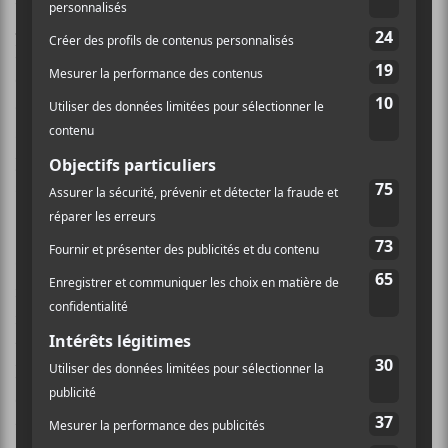
Sanity
.
Celui-ci résume bien les sujets abordés dans
l’album : l’absence, la détresse psychologique
éprouvée, la peur de sombrer à nouveau dans les affres
des problèmes de santé mentale. Il est d’autant plus
significatif lorsqu’on sait que le titre évoque l’aile
psychiatrique dans laquelle
Koriass
a eu un court
séjour.
Ce n’est pas seulement l’échantillonnage de Carnes qui
met la table pour les sujets de l’album. Plusieurs des
métaphores utilisées dans
J-3000
sont reprises plus
tard dans d’autres pièces, notamment le couteau avec
lequel
« on tue l’éléphant qui est dans la pièce »
. On y
évoque aussi l’abus d’alcool, qui reviendra aussi plus
tard.