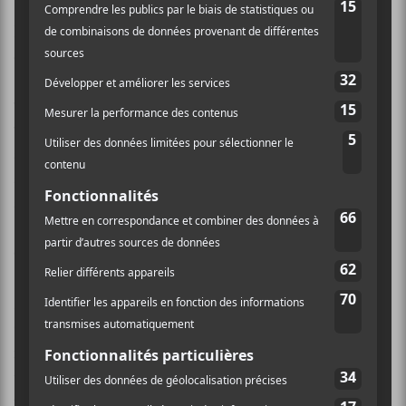
L’extrait
Cinq à sept
illustre d’ailleurs avec plein
d’autodérision les soirs où
« t’es déjà drunk avant le 5
à 7 »
, les lendemains de veille et l’impossibilité de
vaquer aux occupations autres qu’être une vedette. Le
vidéoclip réalisé par les Gamins est très drôle et
atténue les constats de la vie pas toujours rose d’un
artiste. On retrouve un peu de l’esprit du précédent
album avec son
rythme
joyeux et très accrocheur.
Cause perdue
aussi en parle, mais de manière moins
comique et plus dépréciative.
Éléphant
est la chanson la plus puissante de l’album.
Coiffée d’une excellente
trame
, elle reprend la
métaphore de l’éléphant dans la pièce qu’on tue avec
un couteau ayant
« poignardé dans le dos »
. On ne sait
pas qui est « l’éléphant dans la pièce », vu que la