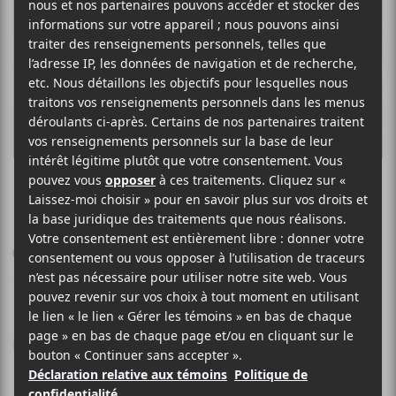
KORIASS
La nuit des longs
couteaux
7e Ciel
2018
46 minutes
8
LE MEILLEUR
DE LCA