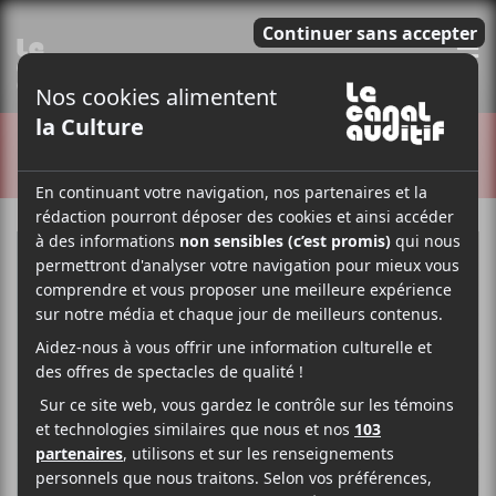
E
CRITIQUES