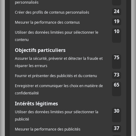
pop, où les refrains sont facilement assimilables (et
répétitifs), où les guitares et la batterie donnent
sensiblement toujours le même tempo et où les sujets
abordés (solitude, prise en main et incompréhension)
sont omniprésents.
Voilà le problème;
Black City Parade
se veut un album
sans surprise. Oh certes, il n’y a pas vraiment de
mauvaises chansons ici au nombre des 14
compositions. Même qu’on a bien aimé notre
plongeon dans cet univers que l’on connaît
relativement bien. On s’y sent en pays connu.
Départ en douceur, changement de tempo, arrivée des
guitares électriques et des claviers, tempo qui
augmente avec la batterie, répétition des refrains