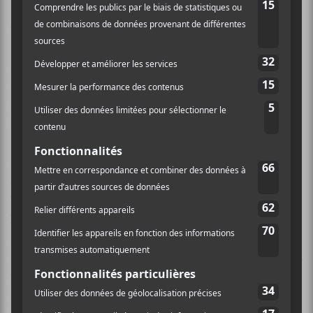
(souvent en anglais, notons-le), présence d’un chœur
et conclusion minimaliste.
Mais… On commence à en avoir fait le tour, non ? On
aurait aimé quelque chose de différent, d’unique, ou
même d’un retour vers la musique jouée par
Indochine
dans les années 1980.
Se renouveler et ne pas tomber dans une routine bien
confortable, ce n’est pas facile, on en convient.
Toutefois, et c’est bien malheureux, mais on a ici
l’impression que
Nicola
Sirkis
, le leader de la
formation française, « surf » sur ce
Black City Parade
sans en avoir vraiment le goût ; il ne nous apparaît pas
particulièrement inspiré. Et, disons-le, il fausse
affreusement sur certaines compositions (d’accord, il