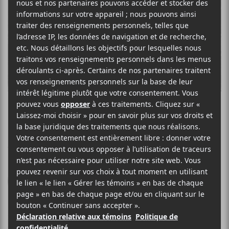
INDOCHINE
Black City Parade
Arista Records
2013
72 minutes
6
25 MARS 2013
PHILIPPE BEAUCHEMIN
PAR