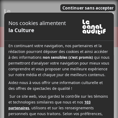
E
CRITIQUES