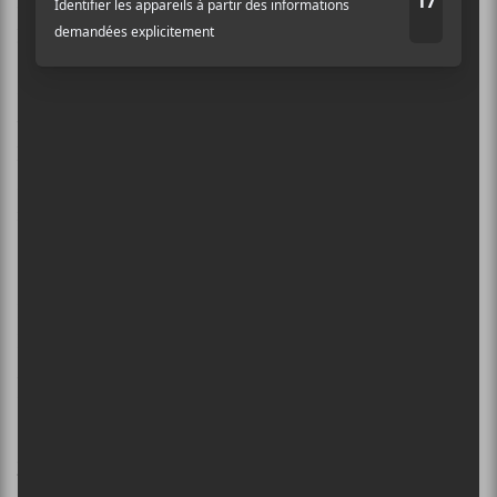
n’a jamais eu la voix très juste, mais là, c’est plus qu’à
peine audible).
Oui,
Black City Parade
cartonnera au chapitre des
ventes, on n’en doute point. Mais il ne marquera pas
la discographie du groupe
Indochine
. Tout au plus, il
s’inscrit dans la continuité de sa riche histoire
musicale.
Ma note : 6/10
×
Indochine
Black City Parade
INSCRIPTION À L’INFOLETTRE
Arista Records
Ne manquez pas les dernières
72 minutes
nouvelles!
www.indo.fr
Abonnez-vous à l’infolettre du Canal