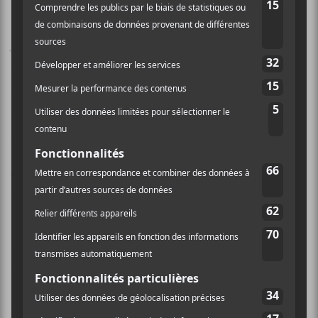
Je déplore l’évaporation de l’aspect râpeux, rêche,
bleusy et sensuel de la musique de
Mosshart
et
Hince
.
Pas que c’est inintéressant, j’en veux pour preuve les
pièces suivantes :
Dna
,
Baby Says
, la ballade
The Last
Goodbye
et
Pots and Pans
; mais ce n’est pas assez pour
moi, ni pour les
Kills
qui sont capables de beaucoup
mieux. Un pas vers l’arrière qui j’espère, permettra à
The
Kills
, d’effectuer un grand bond en avant.
Déception!
Ma note : 2,5/5
The Kills
Blood Pressures
Domino Records
42 minutes