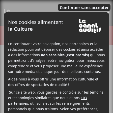
E
CRITIQUES