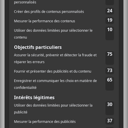
Ça débute lentement avec la bien nommée
Future
Starts Slow
et son riff de guitare typiquement
The
Kills
. Je remarque déjà la réalisation bouffie et
ampoulée, mais la chanson est solide. Le simple
Satellite
suit avec son rythme reggae garage
franchement ennuyant. Mes doutes tendent à se
confirmer.
The Kills
joue la carte de l’accessibilité
tout en essayant de nous faire croire que le garage est
toujours ouvert.
Blood Pressures
est une création dans
laquelle l’urgence, qui doit habiter tout groupe de rock
qui se respecte, a disparu. Ce mélange de sensualité et
de rudesse qui était la marque de commerce musicale
du duo s’est effacé au profit de chansons banales et
incolores, le tout accentué par une réalisation
boursouflée qui ne colle absolument pas à la musique
des
Kills
.