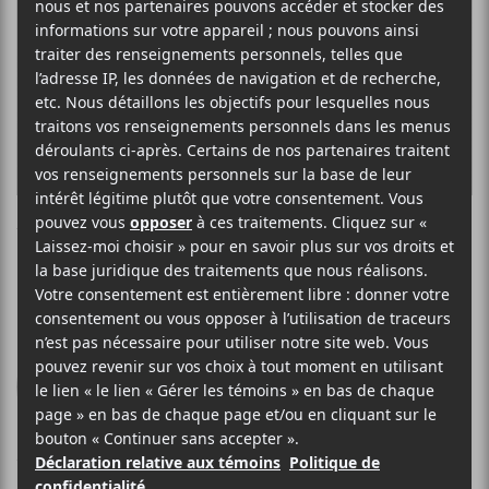
THE KILLS
Blood Pressures
Domino Records
2011
42 minutes
5
12 DÉCEMBRE 2011
STÉPHANE DESLAURIERS
PAR