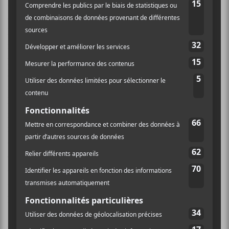
que noirceur, colère et honte.
Missed Called
est une
captation de fans en état d’ébriété post-concert qui
laissent un message sur la boîte vocale de l’un des
membres du groupe alors que
Sent from my Iphone
propose une série de questions que l’on pourrait poser
lors d’un premier rendez-vous galant sur un fond
instrumental beaucoup plus aéré et joyeux que ce que
l’on retrouve ailleurs sur l’album. C’est peut-être
moins perceptible que sur les deux chansons
mentionnées précédemment, mais
20 Bucks
, qui
ouvre l’album, entre également dans la catégorie des
chansons plus humoristiques par le simple fait qu’on y
explore avec un pince-sans-rire palpable un thème
dont il est impossible de se lasser : le questionnement
philosophique lié au choix de carrière du musicien.
Ces moments de relâchement sont les bienvenus dans