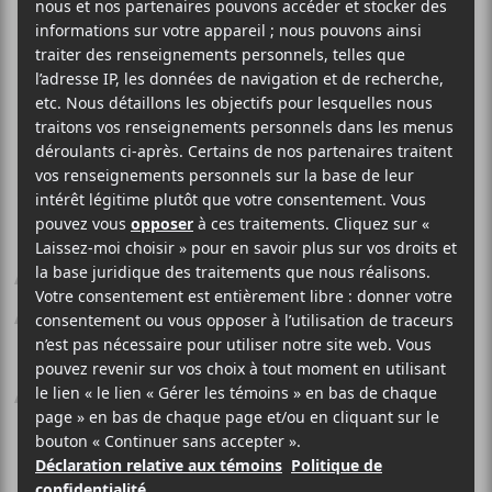
GLOIN
All of Your Anger Is
Actually Shame (And I
Bet That Makes You
Angry)
Mothland
2025
34 minutes