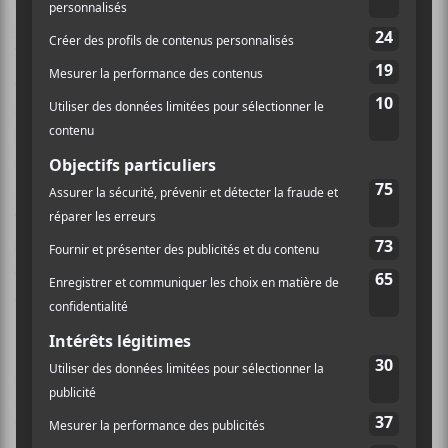
souvent mise à exécution. C’est particulièrement vrai
sur ma pièce favorite de l’album :
controlfreak69
, un
bijou d’agressivité entraînante. Tout de suite après,
c’est l’anxiogène
The Treatment
qui poursuit l’assaut
alors que le chanteur John Watson partage les
interventions vocales avec la bassiste Victoria Byers.
Ce sera aussi le cas sur la tout aussi agitée
Horse
Fighting
. Ce triplé de pièce flirte avec un niveau de
violence qui était jusqu’ici étranger au quatuor, du
moins sur album. Le travail de Richard Garnham aux
claviers et de Simon Kou à la batterie n’est pas
étranger à l’intensité des assauts sonores proposés.
Si l’angoisse et l’anxiété dominent la proposition et
sont canalisées à travers la saturation extrême et des
bidouillages influencés par l’industriel. Tout n’est pas