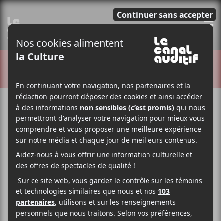
E
CRITIQUES