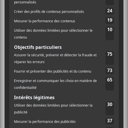
avec l’ancienne formation de
MacNeil
sont
assurément aisés à tisser. Un savant mélange de gros
riffs et de mélodies fédératrices; des « sing-along »
rapides et tout cela avec un fond d’engagement social
très prononcé. Preuve de cela, le groupe, qui était
signé sous un major a préféré ne pas accepter l’option
pour un deuxième disque, et ainsi fonder sa propre
maison. Les coudées sont franches et cela s’entend sur
l’offrande.
La galette s’entame sur un
Victim Culture
, où une
femme pose des questions : «
Are you often ill?/ Do
you think they are out to
get you?
»… et autres
questions du genre pour tout à coup laisser la place à
un
MacNeil
qui explose: «
In us we
trust!
».
Last June
nous offre un refrain très
Alexisonfire
avec les cris de