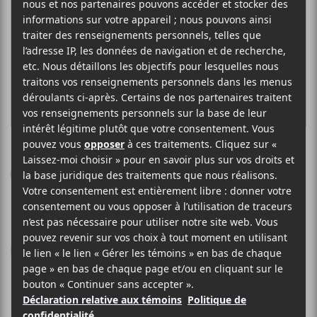
GALLOWS
Gallows
Bridge Nine Records
2012
32 minutes
7
6 DÉCEMBRE 2012
LOUIS-PHILIPPE LABRÈCHE
PAR