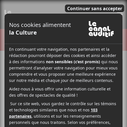
E
CRITIQUES