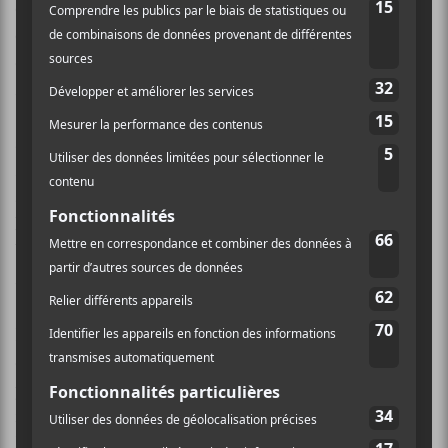
chœur et la voix du chanteur.
Outsider Art
, quand à
elle, nous présente une progression entre les guitares
de
Laurent Barnard
et
Steph
Carter
, la voix de
MacNeil
et la batterie de
Lee Barratt
, afin que
Stuart
Gili-Ross
les rejoigne et que le tout explose. Notons
aussi les très punks
Vapid Adolescent Blues
,
Odessa
et
Depravers
; celle-ci donne lieu à un riff lourd à souhait
à la fin. Que dire de l’ensorceleuse
Cult of Mary
dans
laquelle
MacNeil
et une voix enfantine répètent en
boucle : «
Cult of Mary, crucified Christ/Pagan blood
for the religious
Reich
»? Du gros stock!
Bref,
Gallows
est un groupe méconnu de ce côté-ci
de l’Atlantique et mérite hors de tout doute qu’on lui
porte attention. La formation propose un disque bien
ficelé aux sonorités lourdes et aux propos engagés.
Pour les fans d’
Alexisonfire
, vous ne serez pas déçu du