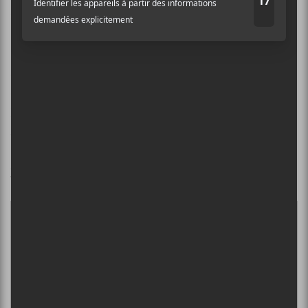
nouvel emploi de
Wade MacNeil
!
Ma note : 7/10
Gallows
Gallows
Bridge Nine Records
32 minutes
www.gallows.co.uk
×
INSCRIPTION À L’INFOLETTRE
Ne manquez pas les dernières
nouvelles!
Abonnez-vous à l’infolettre du Canal