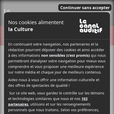
E
CRITIQUES