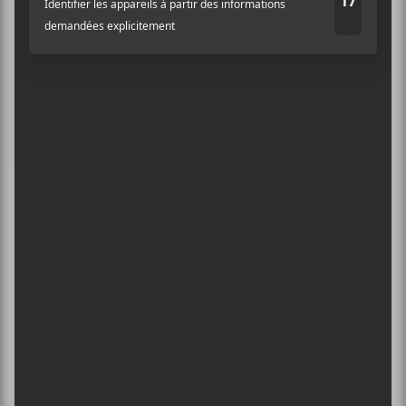
On me nomme la mort
On me dit tue
On me dispute encore
– On me dit tu
Ce jeu double sur l’étiquette et l’action est un bel
exemple des images qu’elle est capable de dessiner de
façon nette et précise. Il faut dire que ces paroles
intéressantes, elle les livre avec une certaine
théâtralité, s’amusant à travers son registre. Sa voix
qui voisine le rauque s’amuse à travers un registre
assez large et franchement intéressant. Ça donne une
couleur unique au chant de Fishbach.