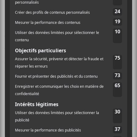
OUI! À ta merci fait découvrir une artiste sensible à la
plume aiguisée et intelligente doublée d’un sens de
mélodie aussi atypique qu’efficace. Entourée de Xavier
Thierry et Antoine Gaillet, elle a trouvé le moyen de
graver sur disque ces mélodies qui la hantaient et c’est
pour le plus grand plaisir de nos tympans. À ta merci
est un album incontournable dans la nouvelle vague
d’artistes français qui se réapproprient la pop chantée
dans la langue de Molière. Après un passage à vide
pendant les années 2000, un vent de renouveau
souffle sur la pop-rock française et c’est bien tant
mieux.
Déjà Un autre que moi et Y crois-tu étaient paru sur
l’EP Un autre que moi lancé en mai 2017 au Canada