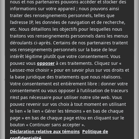
FLORA FISHBACH
À ta merci
Entreprise
2017
43 minutes
8,5
LE MEILLEUR
DE LCA
16 FÉVRIER 2018
LOUIS-PHILIPPE LABRÈCHE
PAR