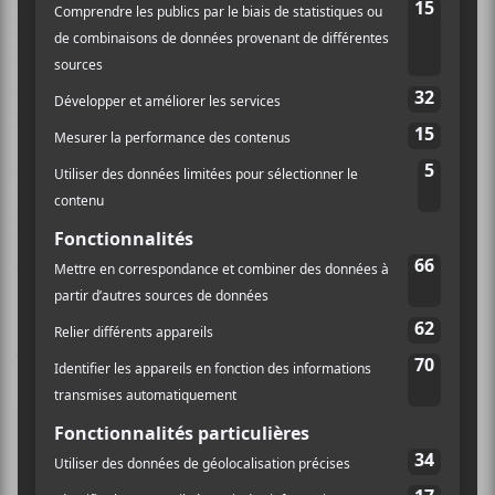
pour faire patienter les mélomanes jusqu’à la sortie
officielle d’À ta merci. La première des deux est un
hymne pop franchement efficace qui compte sur des
riffs intoxicants et un refrain tout aussi convaincant.
Fishbach y démontre son habileté à créer des mélodies
pop puissante. Mortel montre un autre côté de la
jeune femme. Plus vaporeuse et mélancolique, la
chanson coule rondement même à travers la montée
d’intensité qui prend Fishbach.
Les fictions que crée Fishbach sont très intéressantes,
voire souvent fantasques.
On me nomme la mort
On me dit tu
On m’imagine à tort