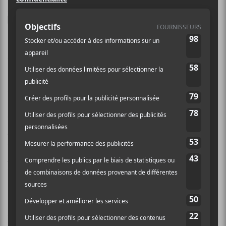
/ ÉLECTRONIQUE
F
T
P
A
W
A
C
I
R
Cette semaine, le légendaire musicien/arrangeur
E
T
T
B
T
A
britannique, âgé de 65 ans,
Brian Eno
, s’associe au
O
E
G
leader de la formation électronique
O
R
E
Underworld
,
K
R
nommé
Karl Hyde
, afin de lancer sur le marché
Someday World
.
Eno
est surtout reconnu pour son
éloquent travail de réalisation auprès des formations
U2
,
James
,
Devo
,
Ultravox
et plusieurs autres. De son
côté,
Hyde
a fait paraître en 2010 (avec
Underworld
)
Barking
. Les deux vétérans sont demeurés somme
toute assez actifs au cours des dernières années.
Plusieurs artistes de renom sont venus prêter main-
forte aux deux créateurs. Entre autres,
Will Champion