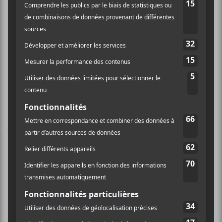
de 22 ans,
Fred Gibson
. Ceci dit, ce
Someday World
manque un je-ne-sais-quoi d’originalité qui aurait
permis à votre dévoué critique d’apprécier
fondamentalement cette sitedemo.cauction.
Au fil des écoutes, l’ennui a fait son apparition à
quelques moments. On pense par exemple à
Strip It
Down
qui se veut mélodiquement un peu faiblarde
ainsi qu’à
Mother Of The Dog
qui fait penser à un
Depeche Mode
linéaire et soporifique. Rien de bien
dommageable, puisque nos vieux briscards s’en tirent
relativement bien sur la plupart des morceaux, grâce
aux légendaires superpositions sonores (signature
éloquente d’
Eno
) amalgamant synthés, boîte à
rythmes et claviers de toutes sortes. De plus, le
penchant organique de l’affaire demeure intact à la
faveur des quelques pistes de guitares arpégées