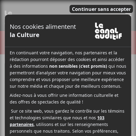
E
CRITIQUES