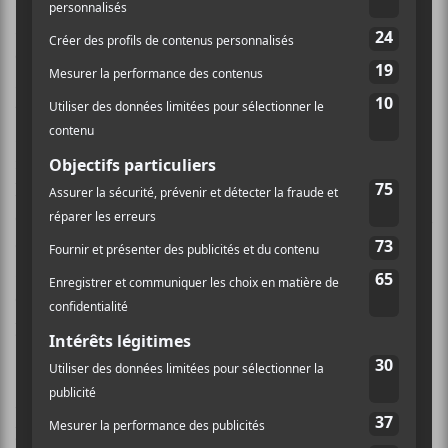
Fort du succès du précédent effort titré
À tout
moment
,
Eiffel
présente un rock incendiaire,
contestataire, rassembleur et populaire. Sur ce
Foule
monstre
, le quatuor y va d’une offrande exaltée par des
textes poétiques et mordants; un peu à la manière d’un
Bertrand
Cantat
. Quelques joyaux littéraires
revendicateurs se glissent ça et là tout au long de
l’opus; comme celui-ci: «Fils de moins que rien, d’un
caniveau ou bien nés peau d’ange, peau de malin. Quel
que soit le chemin, on prend toujours le même train.»
Humeau
sait jouer avec la langue française de façon
convaincante faisant preuve d’un indéniable talent de
parolier.
Au point de vue musical, ce rock galvanisé est fertilisé
par des guitares électriques tranchantes, des