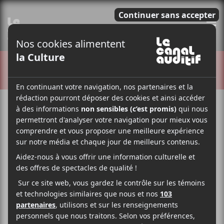
E
CRITIQUES