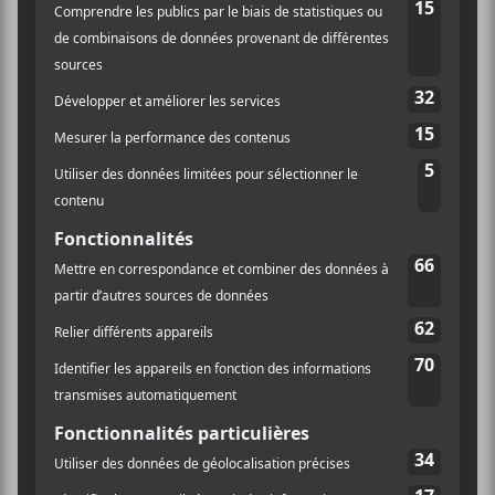
acoustiques veloutées, des pianos, des cordes, des
claviers, des rythmes électroniques, des émanations
punk rock vieille école, des harmonies vocales
aériennes, des bruits d’enfants de même que des
chœurs chérubins. Un joyeux fourre-tout qui accentue
le côté costaud, enflammé et mordant de cette
sitedemo.cauction. Une création qui carbure à la
ferveur.
Toutefois, ces indiscutables compétences camouflent
une minuscule pelure de banane. Au niveau de la
réalisation, cette conception sonore sonne sans
conteste comme une tonne de brique, mais nous
laisse une impression d’enflure et d’hypertrophie
sonore, un peu comme ce que le pontifiant
Muse
peut
souvent nous servir… Rien de bien nocif pour nos
conduits auditifs, car les chansons offertes sur ce