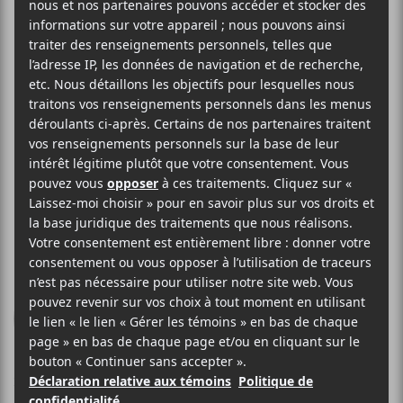
EIFFEL
Foule monstre
PIAS
2013
62 minutes
7
29 MAI 2013
STÉPHANE DESLAURIERS
PAR