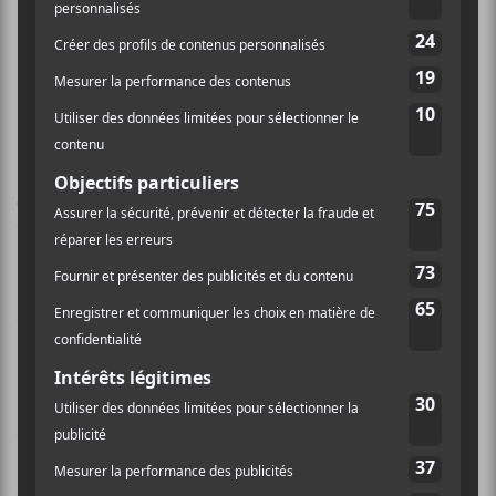
Ce à quoi il faut s’attendre, c’est des compositions
imprévisibles, une indépendance farouche et une
énergie créative exacerbée par les limites monétaires
et matérielles. C’est ce son malléable et particulier
influencé autant par Led Zeppelin que par
Derek
Bailey
. On finit toujours par détecter un certain fil
conducteur aux albums de
Deerhoof
, intentionnel ou
non, et certains de ses albums ont été plus aventureux
que d’autres.
Future Teenage Cave Artists
n’est pas
leur plus téméraire, il couvre un terrain en grande
partie déjà maintes fois parcouru par le groupe, mais
on ne s’en plaint pas tant que
Deerhoof
ne perd pas la
forme et arrive à marquer quelques gros points, et
c’est le cas ici autant que ça l’a été à n’importe quel
autre moment des 10 dernières années de son
existence.