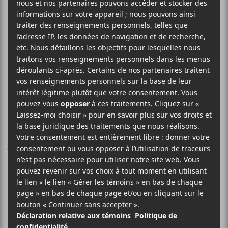
DEERHOOF
Future Teenage Cave
Artists
Joyful Noise Recordings
2020
36 minutes
7