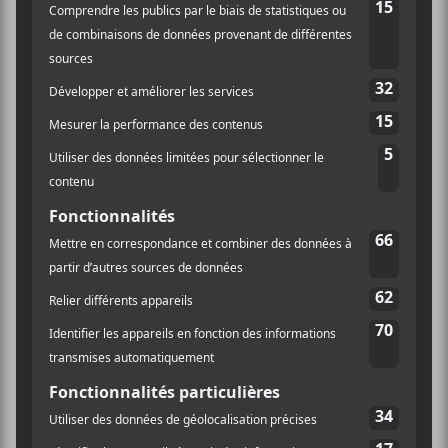
Future Teenage Cave Artists
est grouillant de vie,
beaucoup de ses mélodies sont curieusement efficaces,
et les structures rythmiques et les arrangements sont
aussi obliques et entraînants que toujours avec
Deerhoof
. Parce que le groupe fait une bonne partie
du travail d’enregistrement lui-même, la facture
sonore est uniformément rude et grinçante, tout le
contraire d’une réalisation léchée, mais ces musiciens
connaissent maintenant très bien leurs forces et leurs
faiblesses, et leur côté bric-à-brac fait indéniablement
partie de leur charme.
Malgré toutes ces qualités si particulières, il y a un
passage de plusieurs chansons au centre de l’album qui