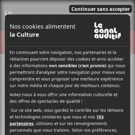
E
CRITIQUES