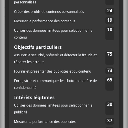
rassembleur et grandiose qui avait caractérisé la
première galette.
Daugther
possède un talent pour
composer de brillantes chansons pop bien fignolées,
avec des sonorités léchées, mais pas anodines. Ce
deuxième album profite encore une fois d’une
sitedemo.cauction expansive qui le sert.
How
est un
bel exemple de ce qu’est capable le trio.
New Ways
qui ouvre le bal est certainement l’une des
pièces les plus marquantes de l’album. Guitares
simples et mélodieuses, batterie avec un délai et
réverbérée, la voix de
Tonra
parfaitement posée à la
fois nonchalante et porteuse d’une tragédie et la
distorsion bruyante qui fait son entrée à mi-chemin
en font une très bonne entrée en matière. «I’m trying
to get out/Find a subtle way out/Not just cross myself