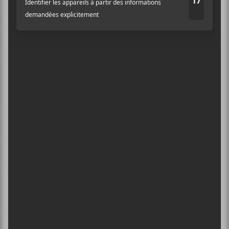
Daughter
offre un son qui n’est pas révolutionnaire,
mais le trio sait construire une chanson
intelligemment et éviter les pièges du déjà-vu. C’est
pas mal bon.
Ma note: 8/10
Daughter
Not to Disappear
×
Glassnote
48 minutes
INSCRIPTION À L’INFOLETTRE
http://ohdaughter.com/
Ne manquez pas les dernières
nouvelles!
[youtube]https://www.youtube.com/watch?v=z-
Abonnez-vous à l’infolettre du Canal
fD3PIRSO8[/youtube]
Auditif pour tout savoir de l’actualité