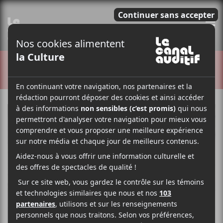
E
CRITIQUES