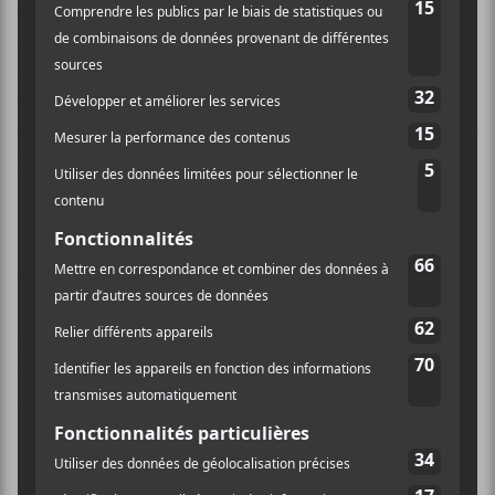
out/Not just disappear/I’ve been trying to stay
out/But there’s something in you/I can’t be without/I
just need it here». Cet extrait présente bien les
thématiques abordées sur
Not To Disappear
. D’un
côté l’amour, d’un autre, la solitude et entre les deux, la
peur de se faire larguer.
Parmi les autres bons coups de la formation, la
rythmée
Numbers
, l’accrocheuse
Alone _ With You
, le
train inlassable qu’est
No Care
et la mélancolique
Made Of Stone
font très bien le travail. On n’a pas de
mauvaises chansons sur
Not To Disappear
. Un exploit
que le groupe anglais réussit haut la main pour un
deuxième album de suite.
Oubliez les groupes d’indie-folk quétaine qui se
déguise sous cet habit pour faire de la pop sans saveur.