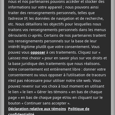
DAUGHTER
Not To Disappear
Glassnote Records
2016
48 minutes
8
LE MEILLEUR
DE LCA
9 FÉVRIER 2016
LOUIS-PHILIPPE LABRÈCHE
PAR