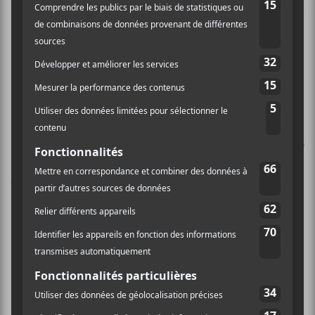
Sleep
, qui sont de vraies charges thrash metal, avec des
blastbeats, du riffage technique et le gros vocal de
fond de bas-ventre. Dans ces moments, un sens de la
garroche d’inspiration hardcore et math ajoutent du
piquant à des compositions qui n’en manquent pas.
Mais il y a aussi des constructions plus lentes et
complexes.
Commuter part II
,
Blunderbuss Committe
ou
Earthians
sont en ce sens les pièces maîtresses de
Coilguns
. On y reconnaît dans leur structure et leur
développement l’architectonique de certaines pièces
récentes de
The Ocean
. Mais aussi – peut-être est-ce
dans la tonalité de la guitare (barytone sans doute) –
on décèle sur ces morceaux une appartenance certaine
au courant post-metal tel que le portent les
Scandinaves de
Cult Of Luna
. D’ailleurs le riff