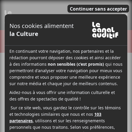
E
CRITIQUES