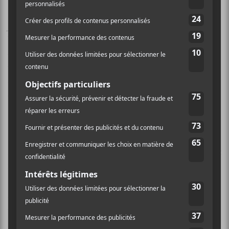
Jona Nido
branche sa guitare dans un large «pedal
board» avant de la connecter à un monstrueux
ensemble d’amplificateurs qui lui donne, à la fois, un
tranchant et une lourdeur.
Luc Hess
est impérial
derrière la batterie et
Louis Jucker
crie, chante, parle
ou murmure, au besoin.
Pour l’ajout de textures,
Coilguns
s’adjoint les
services d’une bande de musiciens mercenaires. Sur
Earthians
, le dernier titre de
Commuter
, les strates ont
nécessité quatre guitaristes supplémentaires. Épique.
Mais ça sonne comment au juste
Coilguns
? Il y a de
ces titres, comme
Submarine Warfare Anthem
,
Minkowski Manhattan Distance
ou
Machine Of