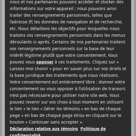
COILGUNS
Commuters
Pelagic Records
2014
52 minutes
7,5
12 MARS 2014
JEAN-SIMON FABIEN
PAR