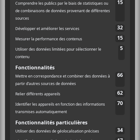
Louis-Jean Cormier
,
Chloé Lacasse
peut donc nous
convier dans son univers bien à elle, misant sur des
textes ciblant l’engagement.
Engagement dans les relations amoureuses,
notamment sur
Écoute sans parler
: «Je te parle du saut
à faire/Pas du risque de se faire mal en tombant.»
…Engagement social, sur
Renverser la vapeur
: «Ils
sont des milliers/Un peu comme nous/Qui en ont
assez de se taire/Qui rêve de crier un bon coup.»
Sur
Lunes
,
Chloé Lacasse
ouvre ses cahiers, ses
aspirations et ses craintes, le tout livré sur un fond
pianoté (il y a bien quelques élans plus dynamiques,
soulignons-le). Cette simplicité volontaire se veut