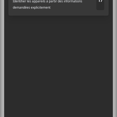
une belle idée. Seul problème, cette similitude, avec
les artistes nommés plus haut, concerne sa voix et la
structure musicale préconisée. Non pas que l’on
désapprouve, bien au contraire, mais ce faisant,
Chloé Lacasse
offre un disque qui nous semble déjà
entendu avant même la fin de la première écoute. Il
demeure tout de même qu’on a passé un beau moment
en sa compagnie.
Ma note : 7/10
Chloé Lacasse
×
Lunes
Vega Musique
INSCRIPTION À L’INFOLETTRE
49 minutes
Ne manquez pas les dernières
nouvelles!
www.vegamusique.com/artists/chloelacasse/ecard