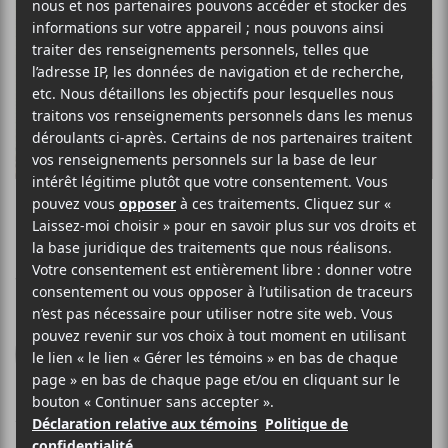
CHLOÉ LACASSE
Lunes
Vega Musique
2014
49 minutes
7
17 AVRIL 2014
PHILIPPE BEAUCHEMIN
PAR