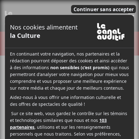
E
CRITIQUES