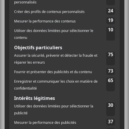
synthétiques, battement en puissance de la batterie –
et vocale, cette fois,
Chloé Lacasse
se retire en pleine
campagne, proposant un regard sur les grands espaces;
simplement éclairé par le scintillement des étoiles.
Le piano trace la ligne directrice sur laquelle
s’accroche ici des violons et une base dynamique
(
Écoute sans parler
), là des percussions diverses et
même tribales (
Douce incertitude
), ou encore des
claviers (
Renverser la vapeur
). Dans ce dernier cas,
soulignons la présence du musicien auteur-
compositeur
Antoine Gratton
, qui, réalisateur de ce
disque, a su s’effacer et ne pas trop en faire.
Avec sa voix jumelle de celle de
Marie-Pierre Arthur
et
une vocalise encrée dans la rythmique vocale de