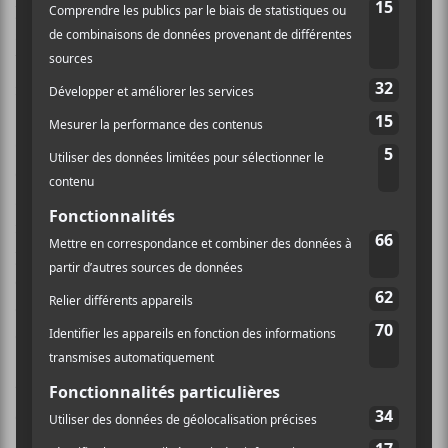
plus, le travail d’
Aniello
derrière la console est tout
simplement navrant; une réalisation lisse, pépère et
boursouflée, qui plaira sans aucun doute aux
mélomanes avides de conservatisme musical.
Ceci dit, puisque
Springsteen
est un maître en ce qui
concerne l’interprétation sentie de ses chansons, cet
album parvient à éviter de justesse la catastrophe et ce
n’est pas étranger à l’apport musical sitedemo.caigué
par
Tom
Morello
qui, par son jeu de guitare inventif
et inspiré, permet à ces morceaux rock sans aspérités
de demeurer conformes. Par exemple, on pense à ce
duel guitaristique entre
Morello
et
Springsteen
sur
The Ghost Of Tom Joad
. Les aficionados de
tonitruants solos de guitares seront assurément
comblés.