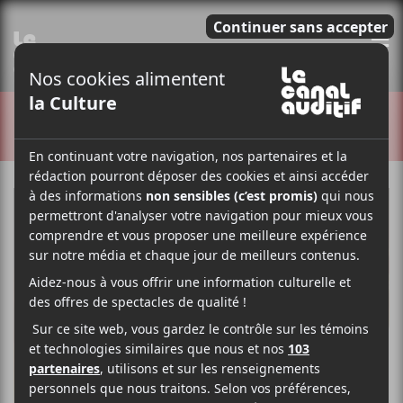
E
CRITIQUES