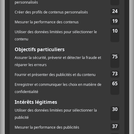
Sur ce
High Hopes
,
Springsteen
nous présente un
ramassis de ritournelles qui traînaient au fond de son
tiroir depuis de nombreuses années, des relectures
rock de
The Ghost Of Tom Joad
et de
American Skin
(41 Shots)
et deux interprétations relativement
obscures:
Dream Baby Dream
de la formation électro-
rock américaine
Suicide
et
Just Like Fire Would
du
groupe australien
The Saints
…
Alors, pourquoi faire paraître ce
High Hopes
? Et bien,
on ne voit aucune autre raison que celle de renflouer
les goussets de certains gros bonnets chez Columbia
Records. Artistiquement parlant, il n’y a aucun motif
valable afin de mettre sur le marché un disque aussi
peu cohérent au niveau de la direction artistique. De