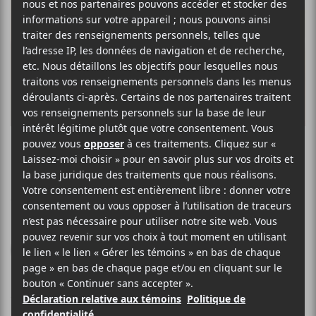
BRUCE SPRINGSTEEN
High Hopes
Columbia Records
2014
57 minutes
4,5
14 JANVIER 2014
STÉPHANE DESLAURIERS
PAR