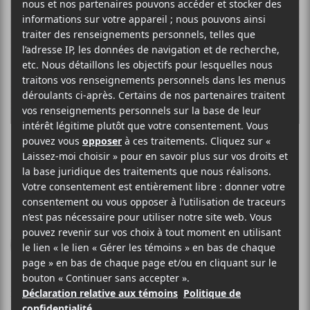
BOOGAT
El Dorado Sunset
Bonsound
2013
40 minutes
7,5
28 FÉVRIER 2013
LOUIS-PHILIPPE LABRÈCHE
PAR