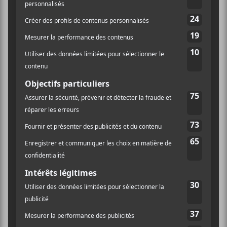
percussions et surtout effluves de soleil et de journées
sans soucis. Et vous retrouverez tout ça sur ce
El
Dorado Sunset
, mais épicé d’électro-pop, ce qui
confère à l’album une facture franchement moderne.
De plus,
Boogat
se permet aussi un métissage avec des
instruments traditionnels québécois qui donne au
bout du compte une création au son contemporain et
riche.
D’ailleurs, l’album s’ouvre sur les premières notes
d’accordéon d’
Eres
hecha para mí qui
, avec ses
percussions très rythmés et sa basse qui groove à
souhait, donne le coup d’envoi avec autorité. Le tout
se poursuit sur
Llévame pallá
qui se rapproche de la
musique classique latine avec son piano et ses cuivres
typiques. L’artiste se permet aussi quelques