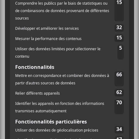
collaborations, dont une avec
Radio Radio
, ce qui est
tout à fait naturel, puisqu’au-delà de la nature latine de
sa musique, le côté plus électro de
Boogat
se
rapproche drôlement du travail du groupe acadien.
Tout simplement intitulé
Wow
, le tube est très
accrocheur avec sa mélodie rapide et, n’en déplaise aux
Christian Rioux de ce monde qui ont la «pureté de la
langue» à cœur, voilà une pièce qui a de la gueule.
Bref,
Boogat
offre un
El Dorado Sunset
dansant qui
saura animer les pistes de danses du Québec avec ses
rythmes chauds. Le montréalais démontre sa capacité
à métisser les influences musicales dans un rap urbain,
rempli de cuivres et de synthétiseurs. Solide!
Ma note : 7.5/10