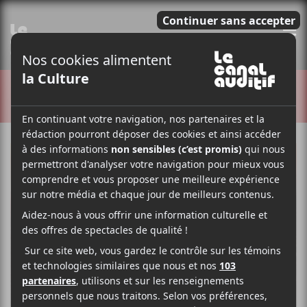
E
CRITIQUES