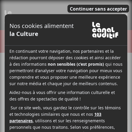
E
CRITIQUES