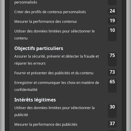
Bon, ça ressemble un peu à la descente dans les abysses
de la conscience, associée aux niveaux pélagiques des
mers du dernier
The Ocean
,
Pelagial
. Mais donnons à
BTBAM
le bénéfice du doute ici.
Car ce septième effort n’est pas dépourvu d’intérêt
pour autant. Il regorge de nouveautés et voit même le
groupe se rapprocher des
Dream Theater
et autre
Porcupine Tree
(sur
Rapid Calm
notamment) de ce
monde. Principalement chantées, les compositions de
ce nouveau gravé reposent en grande partie sur le
charisme et le talent de
Tommy Rogers
, versatile
vocaliste et claviériste.
Du côté des instruments, les différentes influences du
groupe sont toutes exploitées méticuleusement et de