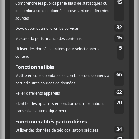
brillante façon: la death-polka, les transitions bossa-
nova, le prog analogique, le «circus rock», le math-
core et le post-rock se côtoient sans jurer, le tout
demeurant coulant malgré des transitions contre-
intuitives par moment. Il faut dire que c’est quand
même là que réside le fonds de commerce du groupe,
il est donc normal que le tout soit maîtrisé sans faille!
Les bons moments de ce
Coma Ecliptic
donc?
King
Redeem – Queen Serene
,
Rapid Calm
(avec de la
cloche à vache et du wah-wah, oui monsieur!), mais
surtout
The Ectopic Stroll
, titre le plus convaincant
ici et
Life In Velvet
, épique conclusion à cet effort aux
accents cinématiques. D’ailleurs, malgré quelques
morceaux un peu convenus (
Memory Palace
,
Famine
Wolf
), il vaut peut-être mieux considérer l’album