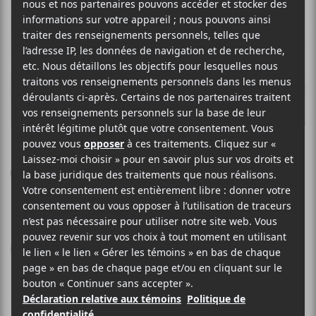
BETWEEN THE BURIED AND ME
Coma Ecliptic
Metal Blade Records
2015
69 minutes
7
11 AOÛT 2015
JEAN-SIMON FABIEN
PAR