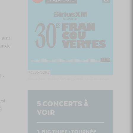
n ami
bande
de
Culture Cible
·
FRANCOUVERTES 2026 - Les 9 demi-finalistes analysés à chaud! | Culture Cible
est
5
CONCERTS À
à
VOIR
BIG THIEF : TOURNÉE