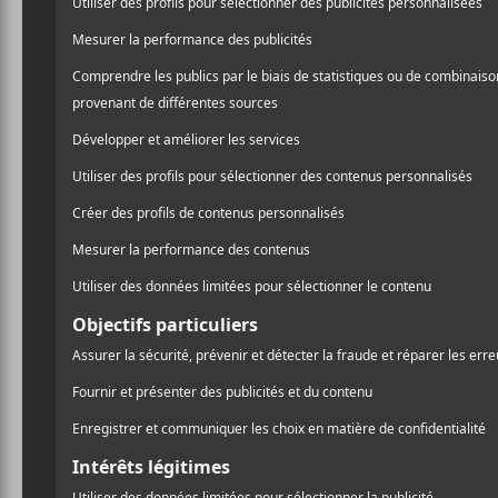
depuis
With Teeth
, mais 
/ ÉLECTRONIQUE
Fincher
?
/ ROCK
PARTAGER
Procurez-vous
Almost Ho
F
T
P
A
W
A
arrangeur et geek de studi
C
I
R
Trent
pour son frère
Leop
E
T
T
B
T
A
originale, résumons d’abor
O
E
G
O
R
E
K
R
Almost Holy
est l’histoi
junkies qui attire l’atten
joindre l’Union européenne
régime soviétique est ici 
d’une violence et d’une déc
celui du mensonge de la ci