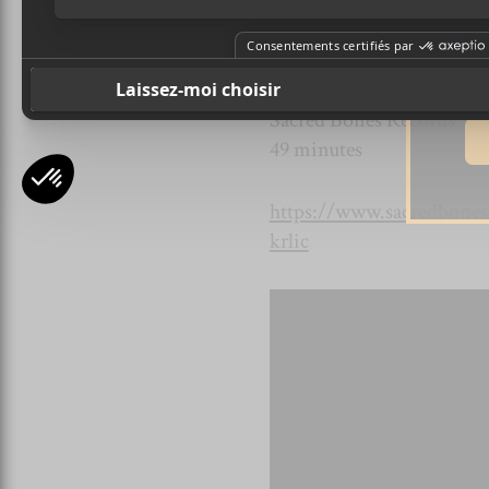
Ad
MA NOTE: 8/10
Atticus Ross, Leopold Ro
Almost Holy
Sacred Bones Records
49 minutes
https://www.sacredbonesr
krlic