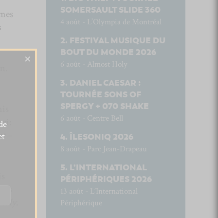
SOMERSAULT SLIDE 360
èmes
4 août - L’Olympia de Montréal
s
FESTIVAL MUSIQUE DU
BOUT DU MONDE 2026
×
6 août - Almost Holy
on.
DANIEL CAESAR :
TOURNÉE SONS OF
SPERGY + 070 SHAKE
is
6 août - Centre Bell
eci:
de
nt
–
et
ÎLESONIQ 2026
8 août - Parc Jean-Drapeau
L’INTERNATIONAL
is
PÉRIPHÉRIQUES 2026
oss
13 août - L’International
Holy
.
Périphérique