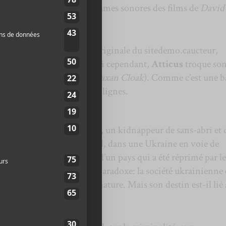
surtout
Ghost I-IV
et les trames sonores des films de
David
ly
, la plus récente bande originale du sitedemo.caucteur,
o britannique. Cette fois-ci cependant,
Atticus
troque so
old
et
Bobby Krlic
(
The Haxan Cloak
). Comme c’est une 
d le synopsis en quelques lignes.
re de Gennadiy Mokhnenko, un kidnappeur de sans-abri et 
tion de la police de Mariupol, dans une Ukraine en voie de
. Le désir de modernité d’un pays qui a été réprimé par le
ramené à son inextricable paradoxe: la société ukrainienne 
adence digne de l’état de nature. Mais son destin est-il lié 
vilisation occidentale?