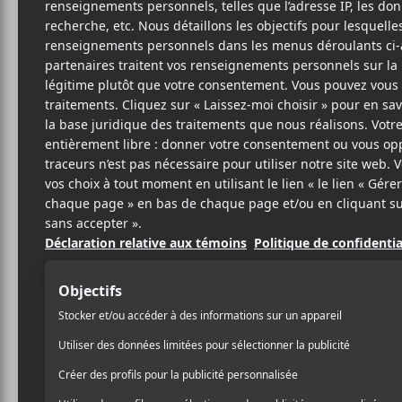
ATT
RO
A
Sacre
2 NOVEMBRE 2016
JEAN-SIMON
PAR
Vous avez aimé les projets
FABIEN