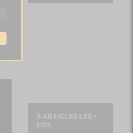
obby-
5
ARTICLES LES +
LUS