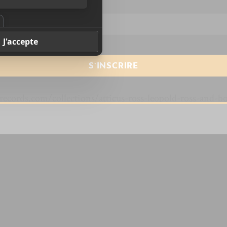
resse courriel
*
ss & Bobby Krlic
ecords.com/collections/atticus-ross-leopold-ross-and-b