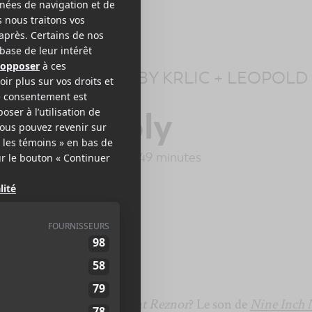
ICUS ROSS
+
BOBBY KRLIC
+
LEOPOLD
SS
lmost Holy
d Bones Records
2016
49 minutes
8
LE MEILLEUR
DE LCA
 d’
Atticus Ross
et de
Trent Reznor
? Le son de
Nine Inch 