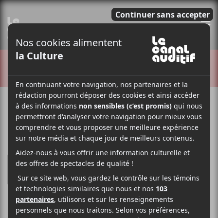
E
CRITIQUES