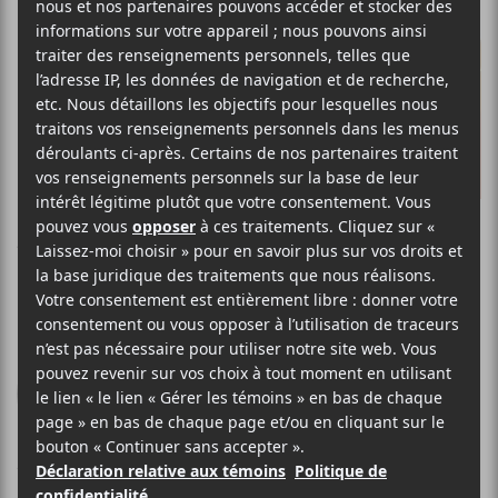
ATARI TEENAGE RIOT
Reset
Digital Hardcore Recordings
2014
43 minutes
4,5
16 AVRIL 2014
CHARLES LAPLANTE
PAR