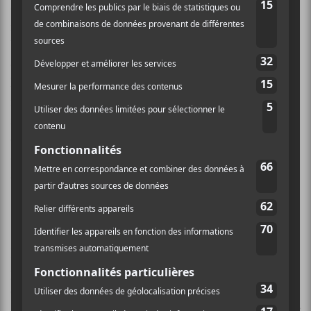
explosions de violence par des beats dance beaucoup
moins hyperactifs. Les textes à la sauce «Big Brother is
Watching You» qui étaient également exploités sur le
disque précédent commencent à nous mettre la puce à
l’oreille: le groupe n’a plus grand-chose de nouveau à
raconter. La plupart des nouvelles pièces sont
instantanément oubliables, ce qui est quand même
étonnant étant donné qu’il s’agit à quelques
différences près de la même formation responsable
des tonnes de briques que sont
Delete Yourself
(meilleur titre d’album de tous les temps),
The Future
Of War
et
60 Seconds Wipe Out
.
Le disque n’est pas entièrement mauvais, mais
presque.
Modern Liars
est intéressante en raison du
contraste entre son gros riff menaçant et son refrain
que n’aurait pas renié
Cindy Lauper
(!!!) et
Transducer