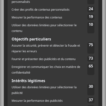
This Hyperreal?
) très satisfaisant et ils sont venus
foutre le feu aux
Foufounes Électriques
pareil comme
si on était en 1998. À tout le moins, cette soirée
ressemblait beaucoup à la description du show que
Claude Rajotte
avait vécu dans ce temps-là. De loin,
mon moment favori, parmi les milliers d’heures que
j’ai perdus dans ce bar-là. J’ai même fini la soirée en
demandant à
Nic Endo
si
Alec Empire
et elle avaient
dormi dans la glace toutes ces années…
Hélas.
En 2014, le temps a bel et bien rattrapé
ATR
. Certes,
on retrouve ici et là quelques échos de leur glorieux et
turbulent passé, mais en gros
Reset
fait l’effet d’un
énorme pétard mouillé. Ce nouvel effort remplace les