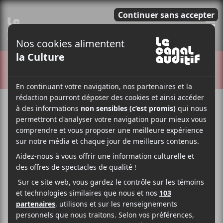
E
CRITIQUES