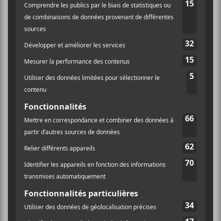
comme méthode de travail. Les arrangements sont
plus étoffés que la majorité des parutions
sitedemo.caiguées par l’artiste. Se côtoient claviers,
piano, cordes, rythmes discrets/jazzistiques;
l’ensemble exécuté tout en retenue, en lien direct avec
le propos de cette création.
Maintenant, il s’agit pour nous de savoir si on adhère
ou non à ce dix-huitième opus de
DiFranco
. Par
moments, on est séduit encore une fois par le jeu de
guitare référentiel de
DiFranco
. Le riff principal de la
cotonneuse
Careless Words
est particulièrement
éloquent. À d’autres moments, la propension
mature/ouatée vient amoindrir l’enthousiasme. On
fait à référence au côté soul pépérisant de
Woe Be
Gone
et l’inutile
Happy All The Time
. En toute
honnêteté, c’est un bon disque. Pas mémorable, mais