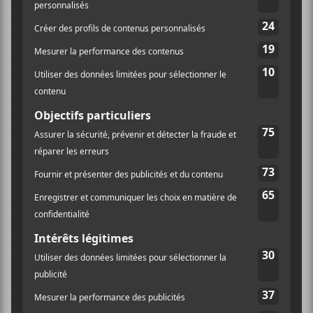
de son fingerpicking cadencé,
Ani DiFranco
amène
sa musique dans des univers évoquant parfois le
blues/jazz de la Nouvelle-Orléans. On assiste à une
certaine mutation artistique de la part de cet artiste
ayant toujours prôné un total contrôle de son art ainsi
qu’une indépendance artistique sans restriction. La
dame dirige son propre label (Righteous Babe) depuis
ses premiers balbutiements. Sur ce plan, on révère
Ani DiFranco
!
Ceci dit, ce
Allergic To Water
est destiné à un public
résolument adulte; les atmosphères feutrées et
confidentielles prenant le pas sur le penchant
revendicatif de
DiFranco
. La musicienne a mixé
l’album chez elle, tard la nuit, en utilisant ses
écouteurs comme outil de travail; assez inhabituel