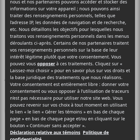
ANI DIFRANCO
Allergic To Water
Righteous Babe Records
2014
50 minutes
6,5
4 NOVEMBRE 2014
STÉPHANE DESLAURIERS
PAR