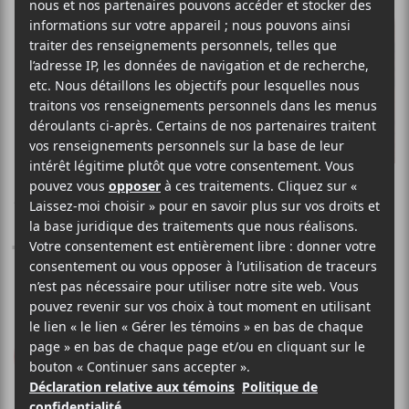
AMY WINEHOUSE
Lioness: Hidden
Treasures
Universal Music Group
2011
45 minutes
8
LE MEILLEUR
DE LCA