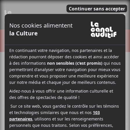
E
CRITIQUES