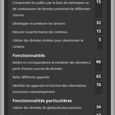
dernier enregistrement studio fait par
Amy
Winehouse
avant sa mort. Autre duo intéressant à
entendre sur ce disque, celui avec le chanteur rap
NAS
. Il faut dire que la voix et les arrangements
saccadés de la musique préconisée par
Amy
Winehouse
se portent à merveille à un tel mariage.
Les couplets «hip hop» de
NAS
donne une bonne
vitalité à la chanson
Like Smoke
.
Au final, ce
Lionness : Hidden Treasures
, est un
disque inégal, ce qui est tout à fait normal. Car, en
plus des dernières œuvres musicales enregistrées par la
chanteuse avant sa mort, on retrouve aussi de
«vieilles» compositions (
The Girl From Ipanema
,
Our Day Will Come
et
Halftime
) enregistrées alors
qu’elle n’avait que 18 ans. Sa voix y est évidement