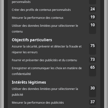
qu’
Amy
avait enregistrées avant, pendant et après les
sorties de
Frank
et
Back To Black
, ses deux albums
parus en 2003 et 2006. Ils en ont retenu une douzaine
pour ce disque qui se veut avant tout un hommage
posthume.
On y retrouve donc des “B-Sides” (
Tears Dry
, version
balade; la démo de
Wake Up Alone
; la première
version de
Best Friends
,
Right?
), quelques reprises de
classiques du jazz des années ‘30 et ’60, de même que
quelques nouvelles compositions qui devaient se
retrouver, en principe, sur son prochain disque.
Oui, le fameux duo qu’elle a fait avec
Tony Bennett
en
mars dernier est sur l’album.
Body & Soul
, reprise
d’une chanson jazz des années ’30, est d’ailleurs le