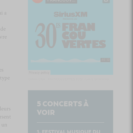
i a
 de
vre
es
 type
Culture Cible
·
FRANCOUVERTES 2026 - Les 9 demi-finalistes analysés à chaud! | Culture Cible
5
CONCERTS À
leurs
VOIR
rsent
a un
FESTIVAL MUSIQUE DU