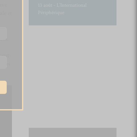
uve
13 août - L’International
Périphérique
ale et
rock
 peut-
 Dans