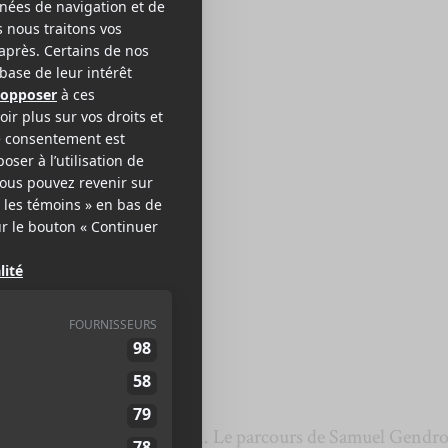
Ô FANTÔME
hut!
onbon
2024
44 minutes
,5
urd’hui son premier album. Le parcours de Samuel Gendr