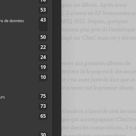
s’est déroulé rondement depuis ses débuts. Après avoir
s des Francouvertes en 2022, il a lancé un EP homonyme qu
indie-rock de l’année au GAMIQ 2022. Depuis, quelques
à nos oreilles et elles se situaient plus près de l’esthétique
e sonore a complètement changé sur
Chut!
, mais on y décou
ns.
antôme
faisait beaucoup penser aux premiers albums de
r
Chut!
une approche plus héritière de la pop-rock des anné
 John
parmi ses influences et c’est assez juste de dire que ce
le piano sert de moteur est présent sur le premier album.
ocent non plus que Samuel Gendron a laissé de côté les cou
nt propres à son EP. Les images qui accompagnent
Chut!
ve
 plus sérieux. C’est vrai aussi dans les compositions, il y 
accompagné d’arrangements magnifiques qui rappellent