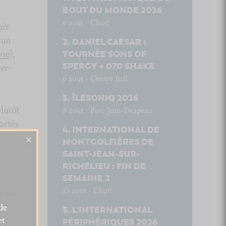
BOUT DU MONDE 2026
6 août - Chut!
air
 un
DANIEL CAESAR :
ose
),
TOURNÉE SONS OF
SPERGY + 070 SHAKE
er-
6 août - Centre Bell
ÎLESONIQ 2026
plutôt
8 août - Parc Jean-Drapeau
ortés
INTERNATIONAL DE
×
e
MONTGOLFIÈRES DE
SAINT-JEAN-SUR-
RICHELIEU : FIN DE
SEMAINE 2
13 août - Chut!
t ses
de
L’INTERNATIONAL
et
is
PÉRIPHÉRIQUES 2026