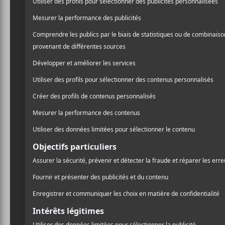
l’homme derrière le nom, 
/ FRANCOPHONE
participé aux demi-finale
/ POP
/ ROCK
remporté le prix de l’EP 
chansons étaient parvenues 
PARTAGER
F
T
P
son EP. Pas que la factur
A
W
A
un peu plus d’orchestratio
C
I
R
E
T
T
B
T
A
Si le premier EP d’
Allô F
O
E
G
O
R
E
Foxygen
, on découvre su
K
R
70. Il cite lui-même
Elton
de pop-rock dynamique où 
Ce n’est peut-être pas inn
du clown blanc qui étaie
dans le noir & blanc un peu
sérieux nouveau qui est 