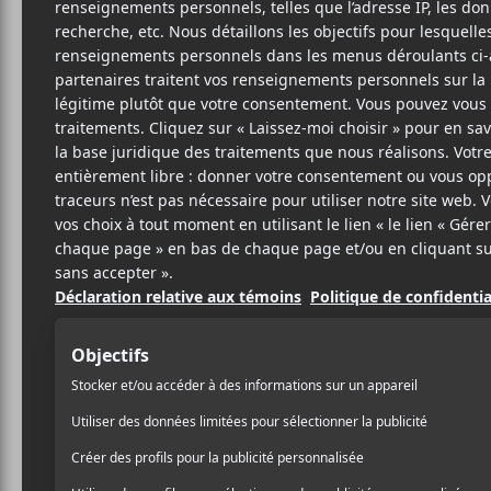
ALL
C
Bonb
7
25 OCTOBRE 2024
LOUIS-PHILIPPE
PAR
Allô Fantôme
lance aujo
LABRÈCHE