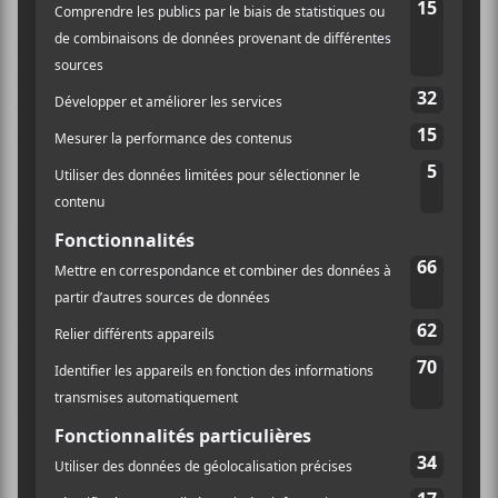
Ainsi, aux influences blues et rock, on retrouve des
passages de gospel, de R&B, de funk, de soul, tous des
éléments de plus en plus présents dans les albums rock
offerts jusqu’ici cette année. À ce «revival» très
seventies dans l’offre (pensez à
The Black Keys
, entre
autres),
Alabama Shakes
se permet quelques élans
plus vigoureux, additionnant des structures de rock
rapide et même de punk à certaines occasions.
Mais ce disque demeure, au final, un album qui plaira
essentiellement aux amateurs de blues rock. On
regrette qu’il n’offre pas une qualité égale d’une pièce à
l’autre – et de meilleurs textes – mais, en plus de
Don’t
Wanna Fight
, les
Future People
,
Give Me All Your
Love
,
The Greatest
et
Miss You
valent assurément