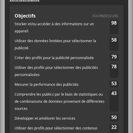
commentaires :
De quel pays est originaire
Toots and the Maytals?
Indice
Le concours est en vigueur jusqu’au 2 août 2018 à
midi. La personne gagnante sera contactée par
courriel.
Pour plus d’informations sur le concert.
Bonne chance à tous!
https://www.youtube.com/watch?v=ME6ihg4bP80