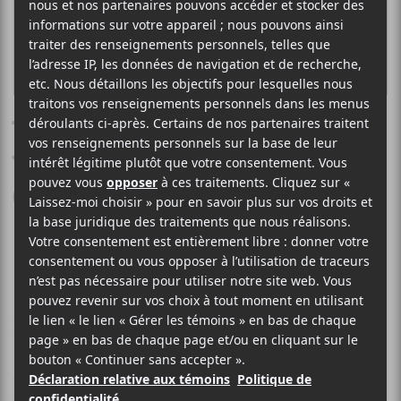
Toots and the Maytals le
11 août au Théâtre
Corona
Salut les mélomanes,
Le groupe culte
Toots and the Maytals
sera de
passage au Théâtre Corona le 11 août prochain.
Evenko et Le Canal Auditif t’offrent la chance de
gagner une paire de billets pour le spectacle. Pour
participer, répondez à la question suivante dans les