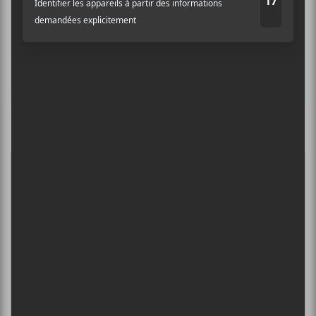
Prénom
Nom
Culture Cible
·
FRANCOUVERTES 2026 - Les 9 demi-finalistes analysés à chaud! | Culture Cible
Adresse courriel
*
5
CONCERTS À VOIR
ÎLESONIQ 2026
8 août - Parc Jean-Drapeau
PISS | THEE SOREHEADS + POOLGIRL
8 août - Théâtre Fairmount