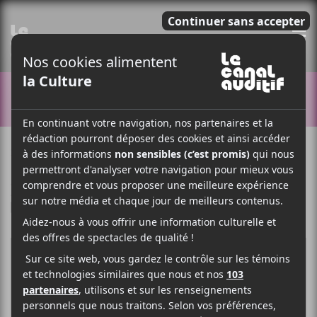
E
CONCOURS
27 JUILLET 2018
ARTICLE SPONSORISÉ
PAR
/ REGGAE
/ ROCK
F
T
P
A
W
A
C
I
R
E
T
T
B
T
A
O
E
G
O
R
E
K
R