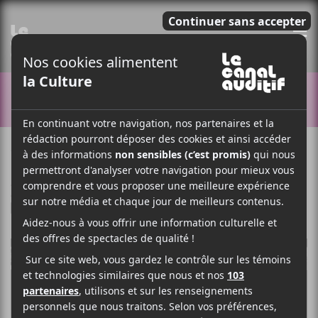
E
CONCOURS
12 JUILLET 2018
ARTICLE SPONSORISÉ
PAR
/ POP
/ ROCK
F
T
P
A
W
A
C
I
R
E
T
T
B
T
A
O
E
G
O
R
E
K
R