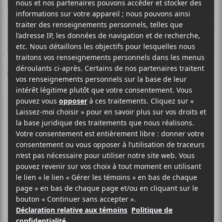
Good Charlotte au
MTELUS le 26 octobre
2018
Salut les mélomanes,
Le groupe Good Charlotte viendra présenter les pièces
de son nouvel album
Generation Rx
au MTELUS le