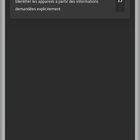
Auditif pour tout savoir de l’actualité
musicale, découvrir vos nouveaux
albums préférés et revivre les
concerts de la veille.
Prénom
Nom
Adresse courriel
*
Culture Cible
·
FRANCOUVERTES 2026 - Les 9 demi-finalistes analysés à chaud! | Culture Cible