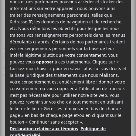
À gagner : une paire de
billets pour le lancement
de Tristesse lucrative le
19 décembre prochain au
Ministère
Dogo Suicide
a fait paraître
Tristesse lucrative
, son
premier album, en novembre. Il vient à Montréal le
présenter au public dans un concert qui aura lieu le 19
décembre à 20h au Ministère. La formation punk de