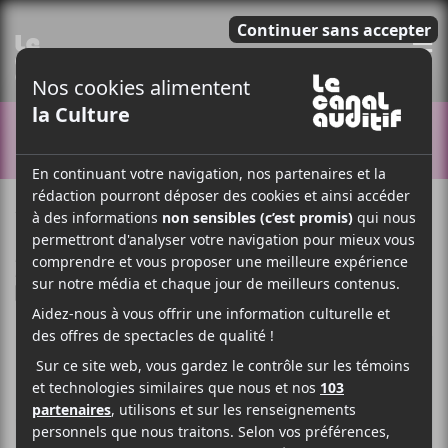
E
CONCOURS
1 DÉCEMBRE 2025
ARTICLE SPONSORISÉ
PAR
/ FRANCOPHONE
/ PUNK/HARDCORE
F
T
P
A
W
A
C
I
R
E
T
T
B
T
A
O
E
G
O
R
E
K
R