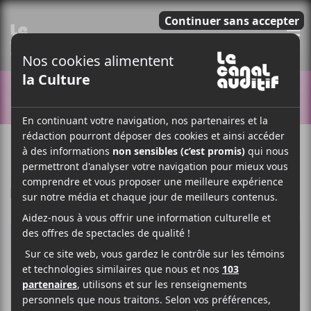
E
CONCOURS
5 NOVEMBRE 2019
ARTICLE SPONSORISÉ
PAR
/ R & B / SOUL
F
T
P
A
W
A
C
I
R
E
T
T
B
T
A
O
E
G
O
R
E
K
R