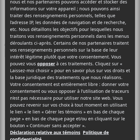
À gagner : 1 paire de
billets pour le concert de
Daniel Caesar à la Place
Bell le 12 novembre 2019
Le Canal Auditif et
evenko
vous offrent la chance de
gagner 1 paire de billets pour assister au concert de
Daniel Caesar
! Ashton Simmonds, de son vrai nom,
a été beaucoup influencé par son père, chanteur de
gospel, dans son contenu artistique. Cela donne à ses