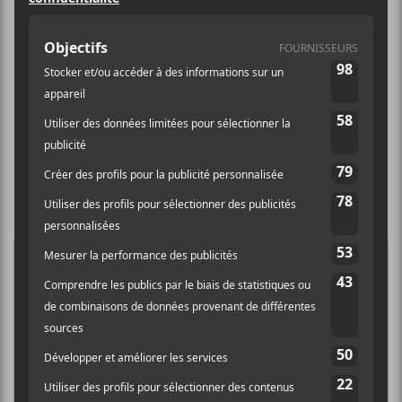
compositions R&B des sonorités uniques et
hypnotiques, qui sont également parsemées de soul et
de pop.
Daniel Caesar
rencontre un succès
phénoménal en ligne avec son album
Freudian
– sorti
en 2017. Une occasion à ne pas manquer avec l’ami(e)
de votre choix le 12 novembre à la Place Bell pour être
transporté dans un univers unique!
Bonne chance à tous!