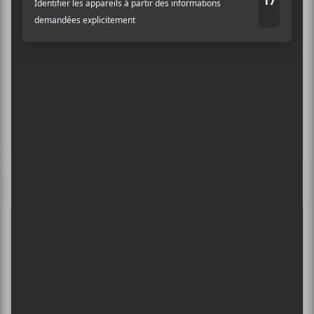
concerts de la veille.
Prénom
Nom
Adresse courriel
*
Culture Cible
·
FRANCOUVERTES 2026 - Les 9 demi-finalistes analysés à chaud! | Culture Cible
5
CONCERTS À VOIR
BIG THIEF : TOURNÉE SOMERSAULT
SLIDE 360