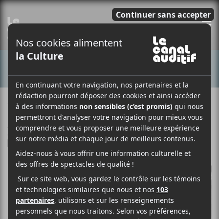
E
CONCERTS
16 SEPTEMBRE 2019
CLAUDE CÔTÉ
PAR
/ ÉLECTRONIQUE
/ ROCK
F
T
P
A
W
A
C
I
R
E
T
T
B
T
A
O
E
G
O
R
E
K
R