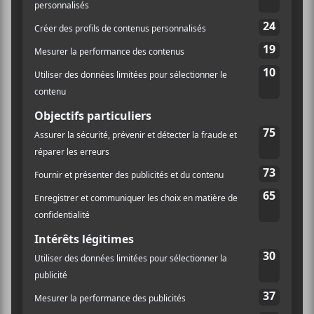
groupe de Bristol, précurseurs avec Morcheeba et
Portishead d’un style à base d’échantillons et de
courants musicaux obscurs.
Massive Attack
a offert
dans le désordre les titres sombres et parfois lumineux
de cet album co-produit par Neil Davidge et
désormais encodé dans une particule d’ADN et
conservé dans des perles de verre nanométriques!
L’édition japonaise comprend un titre additionnel:
Superpredators.
On ne reviendra pas sur les nombreux changements
d’effectifs au sein du groupe depuis 1991, seulement
pour mentionner que Grant Marshall réintégrera
Massive Attack
en 2006, ni sur les nombreux EP et
remix qui ont étoffé sa discographie de cinq albums,
si l’on exclut
Collected
, la compilation de grands
succès de 2006.