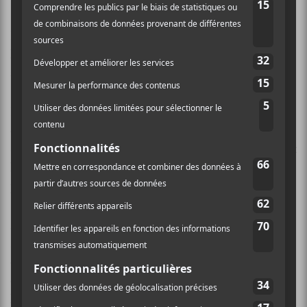
Le concert au répertoire immuable depuis le début de
la tournée a débuté sur une note apocalyptique,
alarmiste à s’en fendre les oreilles.
Plongé dans le noir pendant la majeure partie du
concert, à l’instar de son ancien membre
Tricky
au
Spectrum il y a 25 ans, les éclairages parcimonieux ont
levé le couvercle sur cette musique dark aux auspices
peu invitants.
Après la salve d’intro, la douce accalmie:
I Found A
Reason
de
Velvet Underground
s’invite dans le coton
ouaté, on flotte dans l’apesanteur et c’est juste enivrant
et surtout inattendu. Des reprises, il y a aura d’autres
lors du concert, discutables certes, mais ici, le choix