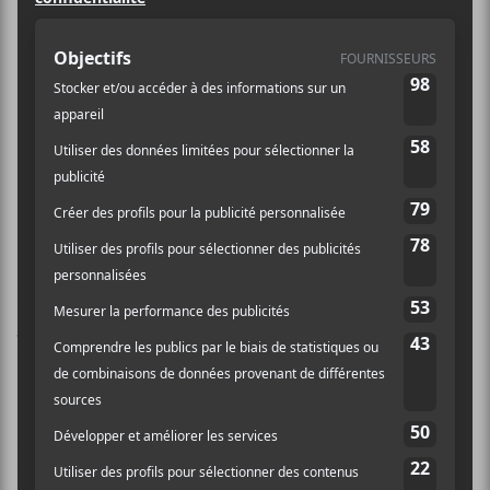
Naja, alias 3D, aidé de quelques amis,
effectuait un retour inespéré à
Montréal samedi dernier pour nous
présenter l’intégrale de Mezzanine,
son troisième album paru en 1998
après le concert reporté du 11 mars.
Inespéré dis-je, malgré
Heligoland
paru en 2010 et des
EPs qui ont suivi en 2016, l’existence même de
Massive Attack
, en 2019, n’était-elle pas
questionnée?
Sept-mille-deux-cent-soixante-dix spectateurs ont
répondu présents à la grande messe trip-hop du