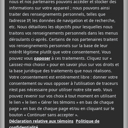
Massive Attack
au Centre Bell :
Clair-obscur dans
la pénombre
Le duo anglais constitué de Grant
Marshall, alias Daddy G et Robert Del