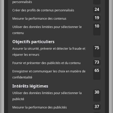
Lichou
, une pièce qui p0orte sur un ami qui te met
toujours dans le pétrin parce qu’il met sa langue à la
mauvaise place… oui
Keith
, on n’a pas pensé croche
du tout… Malgré tout, le Lion d’Or se retrouve
rapidement à chanter
Lichou
en chœur. C’était limite
émouvant. Il a terminé le tout avec une version
acoustique de
Coat de cuir
tiré du dernier des
Goules
.
Sacré
Kouna
, il ne s’en fait pas deux de même.
Anaïs Constantin
Anaïs Constantin
qui roule sa bosse en tant
qu’accompagnatrice venait nous présenter ses pièces
en solo. On peut dire qu’elle a un beau ton de basse et
qu’Émilie Proulx à ses côtés un aussi beau ton de
guitare. Par moment, le duo aux accents des
années 90, faisait penser à
Girlpool
avec moins