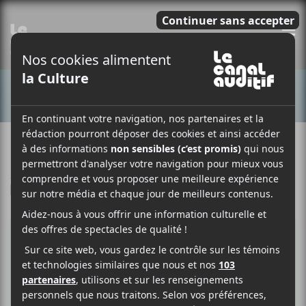
E
CONCERTS
26 FÉVRIER 2019
LOUIS-PHILIPPE LABRÈCHE
PAR
/ FRANCOPHONE
F
T
P
A
W
A
C
I
R
E
T
T
B
T
A
O
E
G
O
R
E
K
R