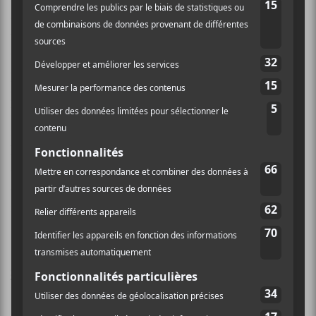
d’harmonies vocales. Elle nous envoie quelques bons
vers comme : « Je trouve jamais ma place dans le
monde malgré mes privilèges ». Elle est
particulièrement habile lorsque vient le temps de
parler entre les chansons. Faisant preuve d’un
humanisme et d’un humour authentique, elle charme
rapidement. Elle a le don pour nous absorber dans ses
histoires qui sortent de l’ordinaire un peu plat du
quotidien. Elle a terminé son passage avec une
chanson sur des enfants défavorisés avec qui elle
interagit à travers un camp musical chaque été. Cute.
Simon Daniel
Simon Daniel
en était à son deuxième passage aux
Francouvertes. Radicalement différent de la première
fois, on trouve ici des influences de
Grizzly Bear
,