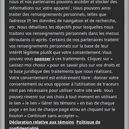
Les
Francouvertes
2019 soir 2 : Anaïs
Constantin,
Simon Daniel et
Foisy.