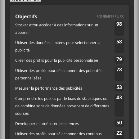
Après une première soirée sous le
signe du hip-hop, voici que c’était au
tour d’Anaïs Constantin, Simon
Daniel, Foisy. de s’exécuter. Tout cela
avec Keith Kouna dans la série des
Ex.
Keith Kouna
est arrivé pour ouvrir cette soirée des
Francouvertes avec sa dégaine habituelle. Il n’a pas
hésité à se lancer dans
Berceuse
, tirée de
Bonsoir
Shérif
. Mais
Kouna
avait quelques trucs dans son sac.
Il nous explique qu’il travaille sur un album pour
enfant, son alter ego, Kid Kouna. Il nous présente