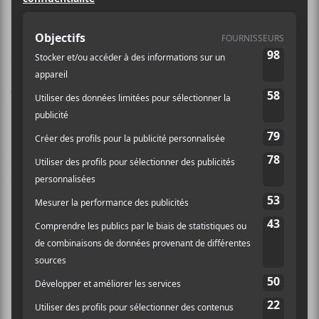
Lundi 11 mars, déjà la quatrième soirée des
Francouvertes avec en prestation ce soir-là :
Olivier
Lessard
,
vice E roi
et
Thierry Larose
. Une soirée
placée sous le signe du folk et de la poésie donc.
Comme de coutume, avant que les prétendants au
titre ne viennent montrer leur talent, c’est un ancien
participant, ici
Juste Robert
en l’occurrence, qui vient
chauffer la salle du Lion d’or pleine à craquer. Que
valaient les candidats de cette session? Réponse dans
cette quatrième Francouverture (c).
Olivier Lessard