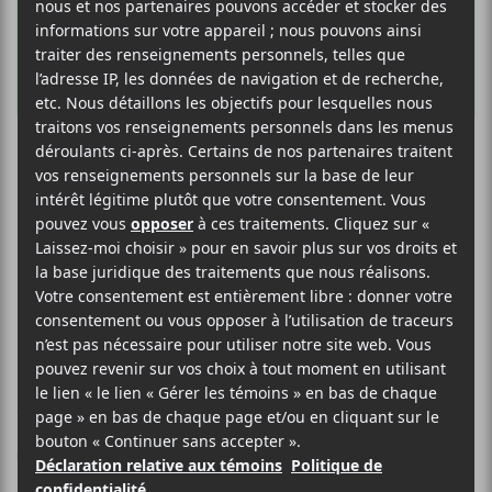
Les
Francouvertes
2019 soir 4 :
Olivier Lessard,
vice E roi et
Thierry Larose