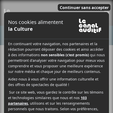
E
CONCERTS
12 MARS 2019
PASCAL COLLINI-SAIN
PAR
/ FOLK
/ FRANCOPHONE
F
T
P
A
W
A
C
I
R
E
T
T
B
T
A
O
E
G
O
R
E
K
R