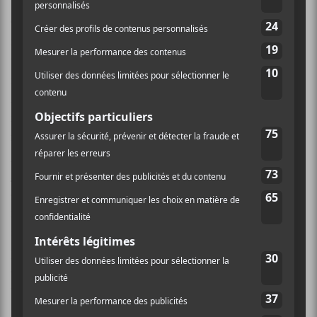
Olivier Lessard
fait partie de ces gens qui savent
mettre de la poésie sur la vie de tous les jours. Dans ses
textes, il rend le quotidien extraordinaire, le «
normal » anormale et le classique atypique.
Musicalement parlant,
Olivier Lessard
propose un
folk parfois rock assez doux et rugueux à la fois. Par
moment, on sent beaucoup l’influence de grands
groupes du même genre comme
Coldplay
ou
Mumford and Sons
pour les plus connus. De plus, on
croirait que certains arrangements ou ajouts
mélodiques (un détail mineur tout de même) ont été
rajoutés au dernier moment pour un set spécialement
produit pour les Francouvertes. En dépit de ces petits
détails anecdotiques,
Olivier Lessard
a su livrer un
travail plus que convenable et bien maitrisé.