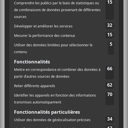
vice E roi
Place au duo de Saguenay
vice E roi
composé de
Guillaume Lessard et Jayana Auger. Parmi les
musiciens, un violoncelle est là pour les accompagner
ce qui change un peu de l’habituelle formation
guitare/basse/batterie. Bien évidemment, vous vous
en doutez, avec ce genre de formation, ce n’est pas du
gros métal grindcore qui va nous être proposé. Au
contraire, c’est du folk doux et sucré que nous distille
le duo. L’arrangement des cordes et très subtil et bien
construit et les deux voix superposées ou en harmonie
se complètent parfaitement. On appréciera
notamment la chanson de milieu de spectacle
interprétée seulement par le duo éclairé par deux
spots. Belle prestation, tant au niveau technique que
scénique, après c’est juste une question de goût si on