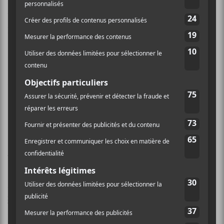
sur les planches. En la voyant sur scène, j’ai même
trouvé que la chanteuse était plus confiante à l’idée de
présenter son bagage musical tout en restant bien à
son aise. Après une pause d’un an, sans donner de
spectacles,
Valland
semblait sereine à affronter la
suite des choses après la parution d’un prochain
album… à venir éventuellement.
À la plage avec Jay Scott X
Smitty Bacalley
Au tour des sympathiques garçons
Jay Scott
X
Smitty Bacalley
de monter sur scène à coup de
sourires contagieux, de chapeaux de plage et de