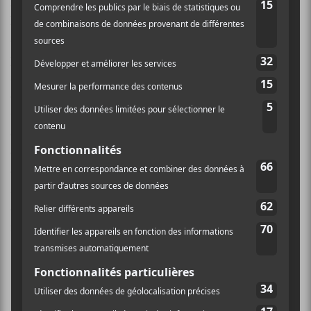
lunettes soleil. La fête peut commencer. Le hip-hop de
la bande nous fait oublier la grisaille dehors. Les
débits vocaux des deux MCs sont impeccables. On les
perd un peu cependant à travers leur présence
scénique. On avait l’impression qu’ils étaient partout
en même temps, ce qui était un peu étourdissant.
Quoi qu’il en soit, la poésie des garçons reste
enflammée, en plus d’avoir quelques arrangements
éclectiques qui nous donnent franchement le goût
d’avoir la bougeotte. Remarqué surtout sur le nouveau
simple,
Personne
, qui continuera sans doute à être
dans la tête de plusieurs… surtout après la sortie d’un
nouvel EP prévue pour fin avril.
Mélodique Babin