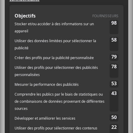
Francouvertes. Je me dirige donc vers
un Cabaret du Lion D’or plein à
craquer, sans patin à glace… de
grâce. Au menu? Jay Scott & Smitty
Bacalley , Laura Babin et Crabe.
Douce Rosie
e
De la série
J’aime Mes Ex
, c’est la participante de la 19
édition,
Rosie Valland
, qui a débuté la soirée.
Accompagné de
Marc-André Labelle
(guitare
électrique),
Valland
envoûte le public du Lion D’Or
de ses nouvelles chansons tourmentées. Les cordes
pincées à la guitare colorent cette ambiance planante
que la jeune femme a su bien tailler depuis ses débuts