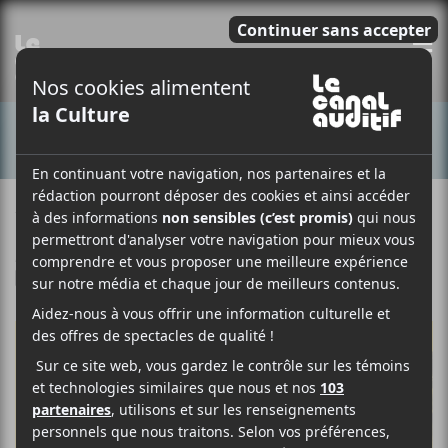
E
CONCERTS
17 AVRIL 2018
RAPHAËLLE THIBAULT-VANASSE
PAR
/ FRANCOPHONE
F
T
P
A
W
A
C
I
R
E
T
T
B
T
A
O
E
G
O
R
E
K
R