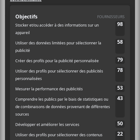
programme pas piqué des vers, du moins sur papier:
Anatole
et son bassin lascif,
Yokofeu
et son prog qui
tire sur le post-punk de même que
PONI
et sa
lourdeur quasi légendaire.
Le printemps est à nos portes et tous avaient le sourire
facile, sauf pour les gens qui avaient abusé du houblon
la veille. C’est
Anatole
qui donnait le coup d’envoi de
cette deuxième séance et c’est à force de
déhanchements et de prédications qu’il le fit. Le
groupe arborant la chienne blanche à la
Slipknot
appuyait le charismatique alter ego d’
Alex Martel
(
Mauves
). Tout comme lors de sa première sortie aux
Francouvertes
, le gars de Québec ne s’est pas gêné
pour en mettre plein la vue à la foule. Coup de bassin,
peau dénudée, solos de guitare et théâtralité bien