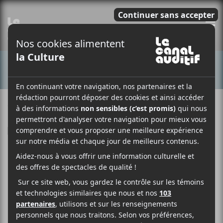
E
CONCERTS
15 AVRIL 2015
LOUIS-PHILIPPE LABRÈCHE
PAR
F
T
P
A
W
A
C
I
R
E
T
T
B
T
A
O
E
G
O
R
E
K
R