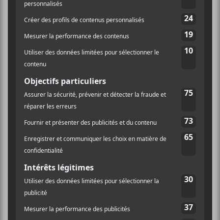
assumée, le chanteur faisait parfois penser à celui du
groupe anglais
The Damned
par sa présence et son
dandysme. Rien ne l’arrête, il se promène dans
l’assistance pour monter sur une table et boire la bière
d’autrui, il s’allume une cigarette sur scène qu’il souffle
abondamment dans le visage des non-fumeurs… bref,
c’est une bête. Et c’est bien comme ça qu’on l’aime!
Une autre prestation convaincante qui nous fait dire
qu’on entendra beaucoup parler d’
Anatole
.
Puis, c’était au tour de
Yokofeu
de prendre la scène.
Les anciens de la
Racine Rose
(incluant un nouveau
guitariste +
FELP
) ont donné une prestation solide,
qui semblait bien rodée… bien que ce ne soit que leur
deuxième spectacle à vie! Sur des airs progressifs,
parfois même flirtant avec le post-punk, le chanteur