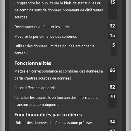
Francis Rose
y allait de «stepettes» enlevantes. Le
jeune homme sait insuffler de l’énergie à une
prestation et la foule l’a bien rendue, leur offrant
même un des rares «standing ovation» du concours à
la fin de leur spectacle. Avec leur résistance par la
danse, la formation a prouvé qu’elle n’avait pas volé sa
place en demi-finale.
Finalement, ça revenait à
PONI
de fermer la marche.
Le groupe a offert une autre solide performance où la
balance de son mieux calibrée qu’aux préliminaires
permettait d’apprécier les mélodies musicales, mais
surtout vocales de la bande. De beaux moments sont
survenus avec
Bordel
,
L’aiguille
et la nuancée
Minotaure
. Le batteur
Jonathan Bigras
est solide avec
ses rythmes énergiques et cadencés à souhait.
Vraiment, c’est un délice pour les oreilles qui