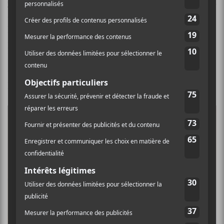
Carotté
! Le groupe joue à fond la carte des « P’tits gars
de la campagne » qui font de la musique! Une belle
heure de rigodon-punk avec violon, tapement de
pieds sur la planche et salopette de fermier de rigueur!
L’ambiance est joyeuse et festive et le Club Soda est
déjà plein à craquer! S’ensuit l’arrivée du groupe de
punk emblématique des années 80
Ludwig Von 88
!