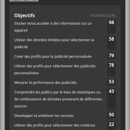
Bleu
Septième journée des Francos très
colorée! Au programme, un show
vraiment punk à l’ancienne de
Ludwig Von 88
, un peu de soleil au
milieu des nuages apportés par
Les
Négresses Vertes
et des « R’ roulés à
l’infini par
Bleu Jeans Bleu
!
Carotté / Ludwig von 88
Un programme double très punk pour amorcer la
soirée. On commence avec les joyeux lurons de