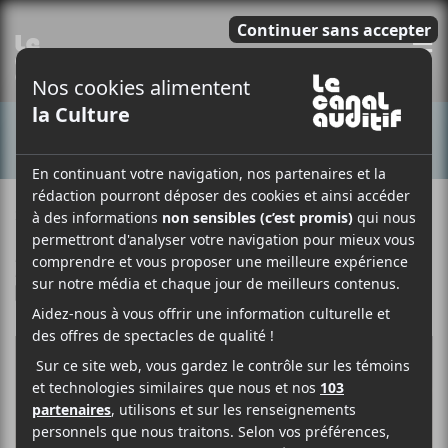
E
CONCERTS
21 JUIN 2019
PASCAL COLLINI-SAIN
PAR
/ FESTIVAL
/ FRANCOPHONE
F
T
P
A
W
A
C
I
R
E
T
T
B
T
A
O
E
G
O
R
E
K
R