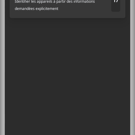
effluves de bières et de transpiration, le tout dans la
bonne humeur et la convivialité.
Dédicace au hipster barbe bien taillée et lunettes
rondes qui s’est fait brasser comme personne dans le
moshpit! Pas un temps pour faire des stories sur
Instagram ça!