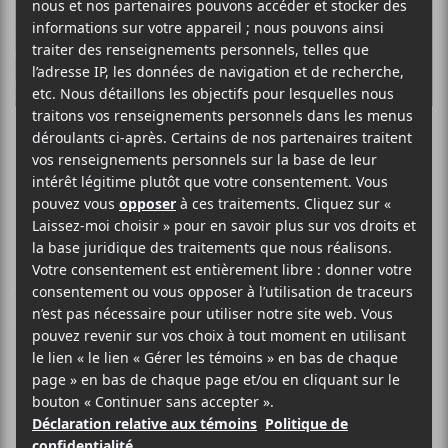
Les Francos de
Montréal 2019 –
Jour 7 : Ludwig
von 88, Les
Négresses Vertes
et Bleu Jeans