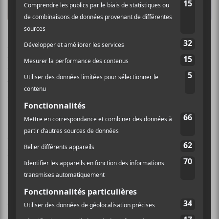
Affublés de costumes de scène loufoques, les trois
musiciens se déchaînent sur les bandes de leur fidèle
boite à rythmes. La salle est remplie de quarantenaires
bedonnants à la calvitie naissante prêts à en découdre!
C’est ça la force de cette soirée, les prolétaires sont de
sortie et ils ne sont pas là pour rester les bras croisés.
On voit des punks à crêtes se coller la tête aux
enceintes et faire des saltos arrière pour se faire porter
par la foule, des gens en chemises à fleurs, déguisés ou
torses nus tandis que les confettis pleuvent et les
ballons passent de main en main sous les paroles
acerbes et cyniques du chanteur! Ce soir, le peuple fête
et ce n’est pas pour déplaire au petit-fils d’ouvrier que
je suis! Au final, une heure de bagarre intense dans des