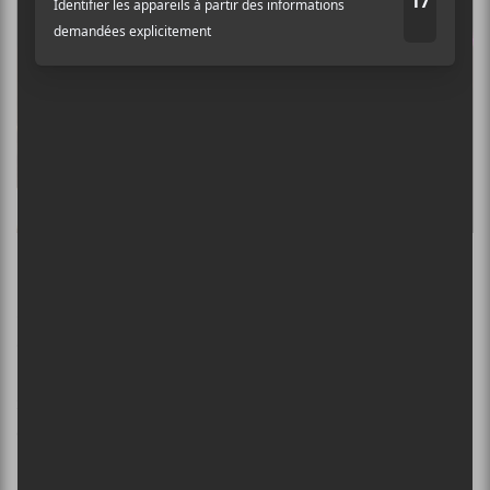
Finir en beauté
Simon Leduc officiait la première partie d’Avec pas
d’casque comme au lancement de leur album
Trois
chaudières de sang
. Des années à ne pas faire de
musique, ça laisse des traces. Il a tout de même assuré
et livré ses chansons avec implication et générosité.