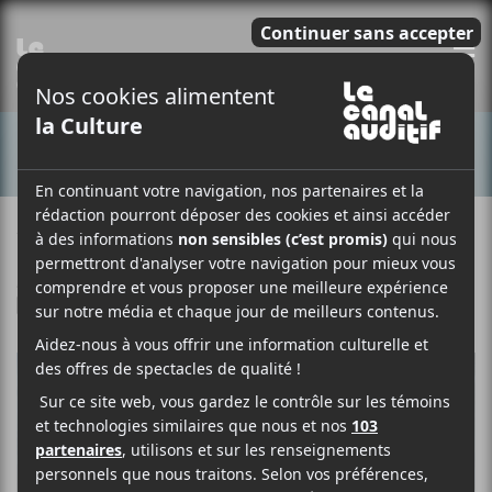
E
CONCERTS
19 MARS 2018
LOUIS-PHILIPPE LABRÈCHE
PAR
/ FRANCOPHONE
F
T
P
A
W
A
C
I
R
E
T
T
B
T
A
O
E
G
O
R
E
K
R