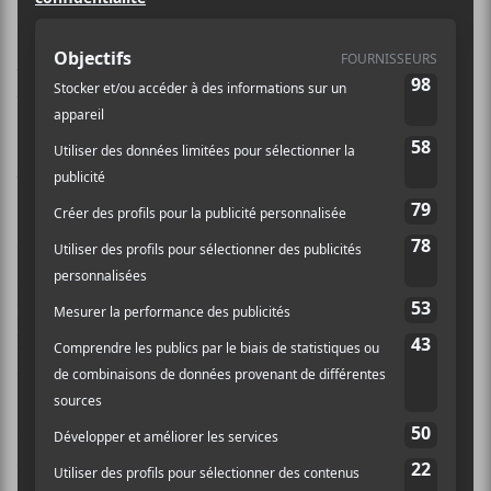
J’essaie de retourner ce qui
vient de se passer dans les
dernières heures de toutes les
façons. Me reste juste ce mot :
câlice.
Vous me trouvez vulgaire? Je comprends. Je tiens
quand même à vous dire que dans les prochaines
lignes j’aurai un biais. Je couvre des spectacles au
Divan Orange
depuis plusieurs années et de voir cet
endroit chéri s’en aller, ça m’en laisse gros sur le cœur.
C’est un manque total d’éthique journalistique me
direz vous. Je vous dirai d’amener vos fourches et vos