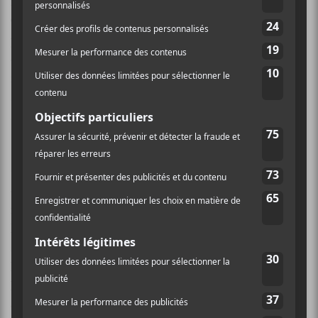
flambeaux. À ce point-ci, je m’en fous. Le
Divan
Orange
c’est un endroit spécial pour moi, comme
pour beaucoup de travailleurs culturels. J’y ai dansé
des slows, des nuits endiablées, j’ai frenché, j’ai
rencontré du monde qui allait peupler ma vie, j’ai
surtout rencontré des employés généreux,
attentionnés et de réels guerriers.
Cette soirée est douce et amère. Douce, par la présence
de Simon Leduc et
Avec pas d’casque
qui fermait la
marche. Amère, par le sentiment que
l’arrondissement, la ville centre, le SPVM et les deux
autres paliers de gouvernements avaient laissé tomber
le
Divan
. Fâché que Luc Ferrandez n’ait pas pris
l’occasion du pouvoir pour faire la chose qui aurait dû
être faite depuis trop longtemps et délesté le Divan de