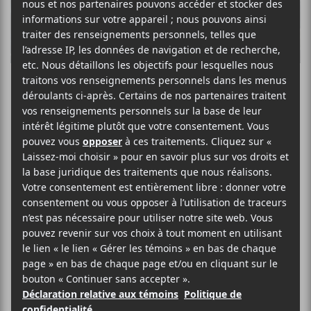
La journée qui
s’en vient est
flambant neuve :
le dernier
sacrement du
Divan Orange