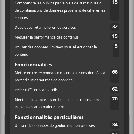
ses dettes de bruits. Des dettes de bruit pour un bar-
spectacle qui donne la chance à la relève, ça devrait
être des lettres de noblesses, pas un poids financier
insurmontable.
Tu me trouves irraisonnable? T’as raison. J’ai braillé
trois fois ce soir, comme Pierre qui renie Jésus, en
regardant les gens du
Divan
faire leur chemin de
croix. Tu peux relativiser, pour moi, ce sont des gens
que j’estime que j’ai vu accepter la défaite. On a perdu
une bataille, certes, on va continuer la guerre.
Tu me trouves irraisonnable? Je le suis.