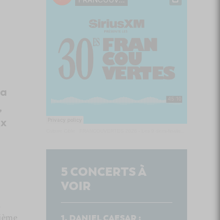
la
,
ux
Culture Cible
·
FRANCOUVERTES 2026 - Les 9 demi-finalistes analysés à chaud! | Culture Cible
5
CONCERTS À
VOIR
i
xième
DANIEL CAESAR :