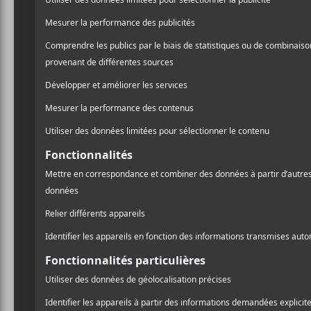
soirée n’était pas entière
bonne ambiance s’installe
la mission était donnée à