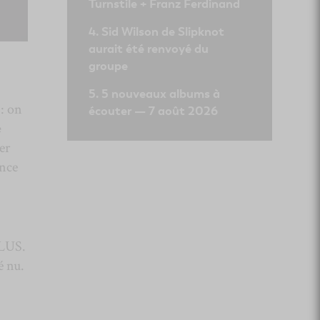
Turnstile + Franz Ferdinand
Sid Wilson de Slipknot
aurait été renvoyé du
groupe
5 nouveaux albums à
 : on
écouter — 7 août 2026
e
er
ance
ELUS.
é nu.