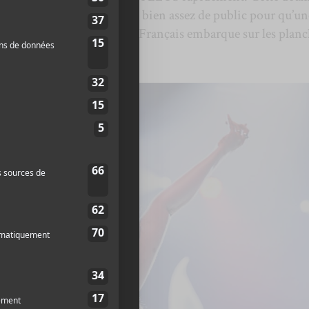
ment vendue, mais il y avait bien assez de public pour qu’un
 rapidement. Avant que le Français embarque sur les planc
BéLi
d’ouvrir la soirée.