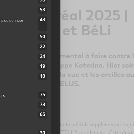
de Montréal 2025 |
 Katerine et BéLi
 traitement expérimental à faire contre 
s concerts de Philippe Katerine. Hier soir
ais en a mis plein la vue et les oreilles a
taient réunis au MTELUS.
toine Marcotte
pe Katerine
à Montréal était en fait la supplémentaire qu
u’il ait vendu son premier MTELUS rapidement. Cette deu