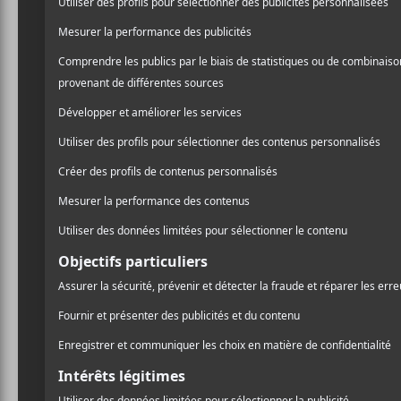
Francos 
Philippe
Il y a sûrement un
dépression avec le
l’excentrique franç
festivaliers qui é
Photos par Charles-An
Ce premier soir de
Philip
avait été ajoutée après q