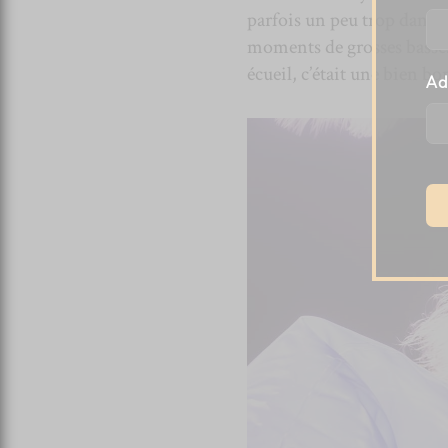
parfois un peu trop dans l
moments de grosses basses é
écueil, c’était une bien bo
Ad