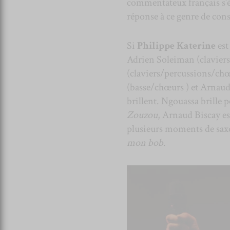
commentateux français s’éne
réponse à ce genre de con
Si
Philippe Katerine
est
Adrien Soleiman (clavier
(claviers/percussions/chœ
(basse/chœurs ) et Arnaud
brillent. Ngouassa brille
Zouzou
, Arnaud Biscay e
plusieurs moments de saxo
mon bob
.