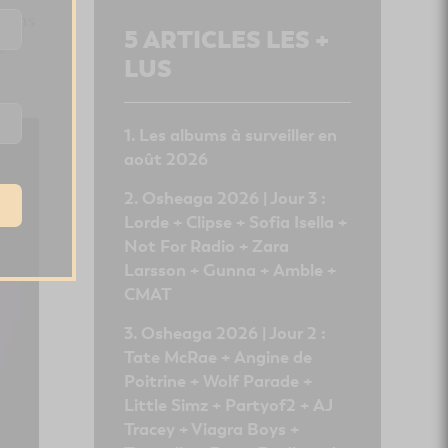
tains
5
ARTICLES LES +
t
LUS
Les albums à surveiller en
août 2026
Osheaga 2026 | Jour 3 :
Lorde + Clipse + Sofia Isella +
Not For Radio + Zara
Larsson + Gunna + Amble +
CMAT
Osheaga 2026 | Jour 2 :
Tate McRae + Angine de
Poitrine + Wolf Parade +
Little Simz + Partyof2 + AJ
Tracey + Viagra Boys +