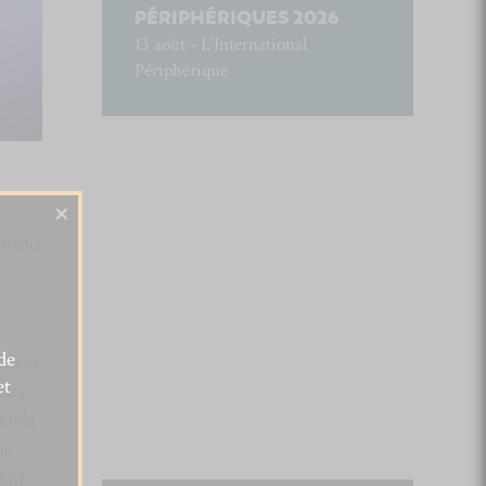
PÉRIPHÉRIQUES 2026
13 août - L’International
Périphérique
×
gnolo
de
t sur
et
eaux
chés
us
dait