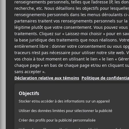
18 JUIN 2025
LOUIS-PHILIPPE
PAR
LABRÈCHE
/ ÉLECTRONIQUE
/ FRANCOPHONE
/ POP
/ ROCK
PARTAGER
F
T
P
A
W
A
C
I
R
E
T
T
B
T
A
O
E
G
O
R
E
K
R