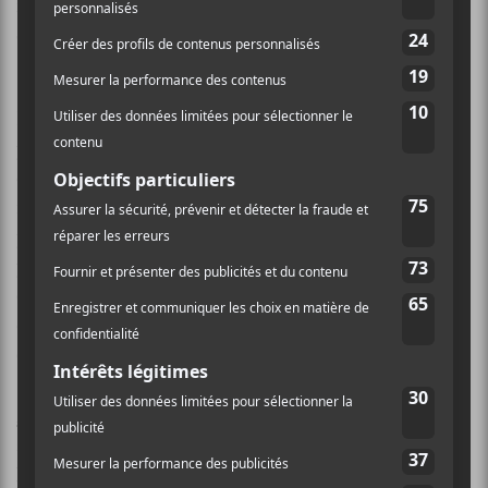
faire bouger les déplacés venus vibrer sur les chansons
de leur premier album homonyme.
Le chanteur s’étant installé au côté jardin de la scène
plutôt qu’à l’avant, annonçant une dynamique
différente des habitudes, comme si ce dernier
ressentait le besoin de nous dire qu’il n’existe pas de
piédestal pour celui qui récite, mais une seule entité
pour tous les membres qui performent. Cette chimie
émanant de ce fait donnait au groupe parfois timide
du tonus, faisant ressortir les meilleurs côtés de
chacune de leurs compositions.
Andy Shauf
a coupé ses longs cheveux, peut-être le
signe d’un nouveau départ ne le sait-on ? Chose que
l’on puisse dire, c’est qu’il a éveillé l’enthousiasme de