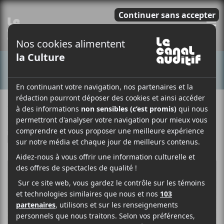
E
CONCERTS
12 JUILLET 2019
FÉLIX LEFEBVRE-MASSEY
PAR
/ FOLK
F
T
P
A
W
A
C
I
R
E
T
T
B
T
A
O
E
G
O
R
E
K
R