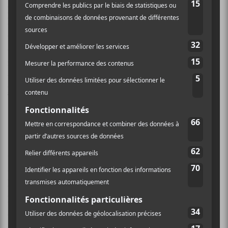
plusieurs autant dans ses nouvelles compositions que
lorsque lui et son groupe ont présenté leurs plus
connues comme
To Be
ou
Everything Apart
. Sa voix
demeure toujours aussi envoutante et singulière et elle
ne laisse guère indifférente, ça se mélange d’ailleurs
très bien à l’énergie donnée par l’ensemble de
Foxwarren
.
Hannah Cohen lance les
premières invitations
C’est une performance sobre et très soignée qu’a
donnée
Hannah Cohen
en première partie de
Foxwarren
. La chanteuse de New York débarquait
pour la première fois à Montréal à l’avant-scène d’un
groupe qui venait présenter son plus récent album
sorti au printemps 2019 intitulé :
Welcome Home
.