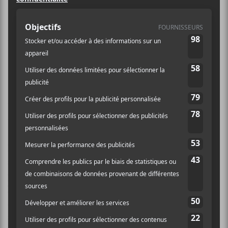
entassés pour assister à la
performance d’Andy Shauf et de son
groupe Foxwarren le 10 juillet dernier.
La chaleur au rendez-vous a ajouté
une touche d’intimité non désirée,
mais bien accueillie du début à la fin
à commencer par la prestation
d’Hannah Cohen.
Le chanteur canadien débarquait pour la première fois
à Montréal avec son groupe à la suite de quelques
passages en solo. Visiblement absorbés par
l’accablante chaleur, ils ont tout de même offert un
spectacle à la fois tendre et rythmé, une prestation
sans éclat, mais qui n’en avait nullement besoin pour