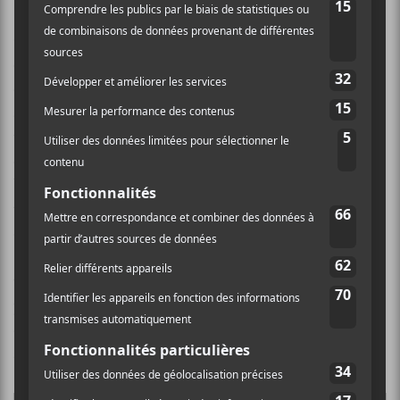
C’est à
Billie du Page
que revenait l’honneur d’ouvrir
cette nouvelle édition du FME. L’artiste pop a
démontré qu’elle est habile sur scène alors qu’elle était
accompagnée de deux musiciens. Par contre, les
trames enregistrées prenaient une place importante
dans la musique pour compléter le guitariste et le
batteur. Le tout donnait un rendu un peu plat malgré
tout et ça ne sert pas les chansons de
Billie du Page
qui sont déjà très convenues en soi. Ça demeure qu’à
20 ans, c’est impressionnant qu’elle ait déjà construit
tout ça, mais je trouve qu’on ne sent pas encore sa
personnalité dans ses créations. Ce n’est sans doute
qu’une question de temps et d’expérience. En
attendant, on va continuer de la suivre assurément.