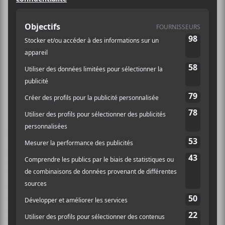
pas mémorable jusqu’à ce que Les
Louanges viennent sauver les
meubles avec des nouvelles chansons
en primeur!
Loin de moi l’idée de dire que c’était une soirée plate.
Il y avait Marie-Pierre Arthur sur la grande scène et
Bibi Club au Cabaret de la Dernière chance pour
ouvrir ce 23e FME. Par contre, comme vieux
journaliste routier qui a sillonné le Québec pendant
l’été, j’avais vu ces deux concerts qui se sont arrêtés à
bien des festivals. Le FME a la réputation de présenter
avec tout le monde des concerts, de nous présenter ce
qui va se retrouver sur les scène au cours de la
prochaine saison des festivals et ce n’était pas le cas…