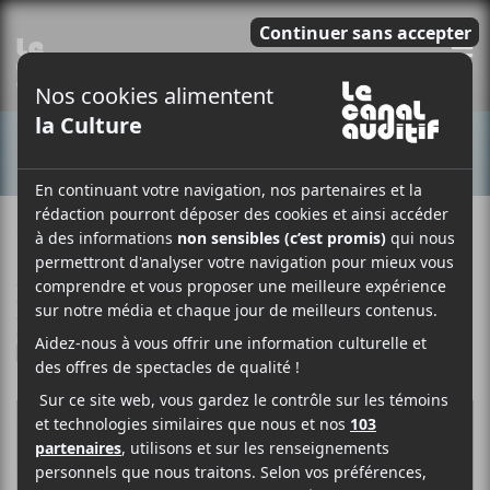
E
CONCERTS
29 AOÛT 2025
LOUIS-PHILIPPE LABRÈCHE
PAR
/ ÉLECTRONIQUE
/ FRANCOPHONE
/ POP
/ ROCK
F
T
P
A
W
A
C
I
R
E
T
T
B
T
A
O
E
G
O
R
E