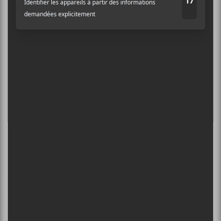
Crédit : Dominic Mc Graw
Crasher
La formation de synth-wave un peu punk menée par
le Airick Asher Woodhead, le gars derrière Doldrums,
a offert des moments forts agréables malgré de grands
enjeux techniques. Il semblerait que la formation a