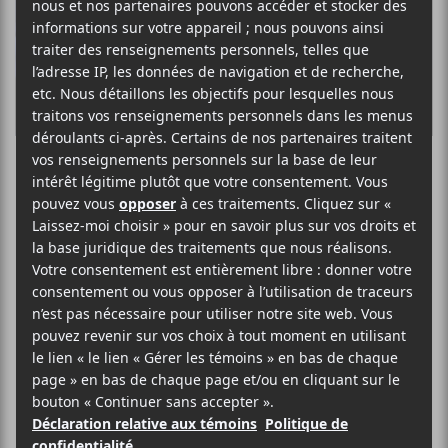
K
R
FME 2025 | Billie
du Page, Crasher,
UTO et Les
Louanges
Cette première soirée du FME n’était