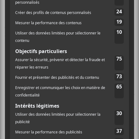
Dans les beaux flashs de mise en scène, les moments
d’entrevue de
Jean-Marc Vallée
, tirés de
l’émission
Musique plein écran
d’Ariane Cipriani chez Radio-
Canada
, qui intervenait entre deux chansons à
l’occasion permettaient de faire couler ce concert qui
comptait de nombreux invités. Comme c’est souvent
le cas dans les concerts de variétés, il y avait certaines
inégalités, mais dans l’ensemble ça tenait la route.
Notamment en raison du groupe-maison
particulièrement efficace composé d’Alexis Dumais au
piano,
Joseph Marchand
à la guitare,
Fabienne Gilbert
à la basse et Jean-Phi Goncalves à la batterie. Le
Quatuor Esca,
Nic Boulay
et Matthieu Van Vliet
donnait de la profondeur avec des cordes et des
cuivres. Notons aussi la présence d’un chœur formé de
Marie-Christine Depestre, Mariève Proulx et JP