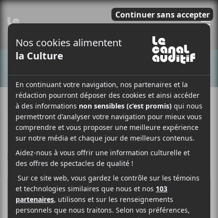
E
CONCERTS
28 JUIN 2024
LOUIS-PHILIPPE LABRÈCHE
PAR
/ FESTIVAL
/ FRANCOPHONE
/ POP
/ ROCK
F
T
P
A
W
A
C
I
R
E
T
T
B
T
A
O
E
G
O
R
E