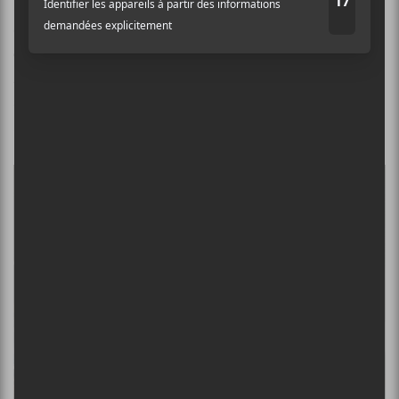
Bloody Mother Fucking Asshole
.
Patrick Watson
a
eu de beaux moments entouré de la chorale des
Petits
chanteurs du Mont-Royal
pour
The Great Escape
.
Après une anecdote touchante sur sa relation amicale
avec
Jean-Marc Vallée
,
Alexandra Stréliski
a livré
Plus tôt
et
Le départ
avec finesse.