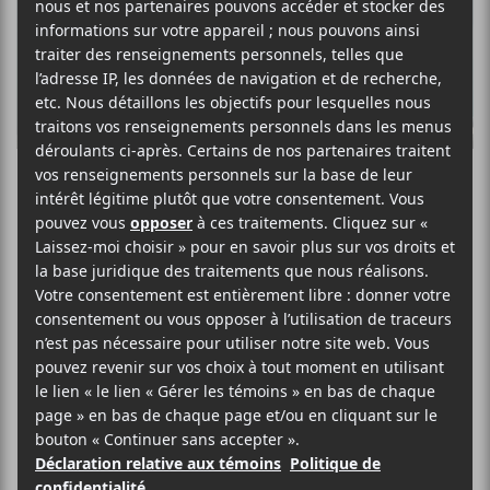
K
R
FIJM 2024 |
Mixtape — Un
hommage à Jean-
Marc Vallée
Quiconque s’est déjà frotté à l’œuvre