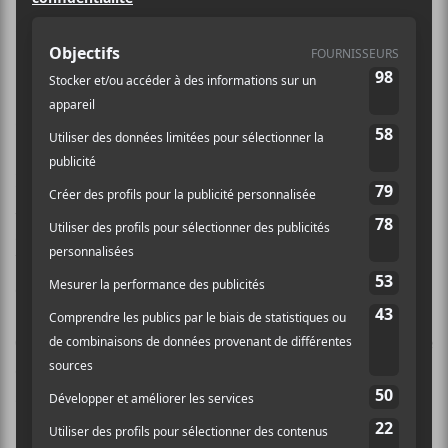
du cinéaste sait bien que la musique,
particulièrement le rock, tenait une
place importante dans son processus
créatif.
Hier soir, c’est au Wilfrid-Pelletier que
Beyries
et
Alex Vallée
, le fils de l’autre, avaient convié les
amateurs de musique et du cinéaste
Jean-Marc
Vallée
pour plonger dans une passion qui lui tenait à
cœur. Rappelons qu’il est parti beaucoup trop tôt en
2021. Le concert était mis en scène par
Marc-André
Grondin
, ami et collaborateur du cinéaste. S’il y a une
chose de sûre, c’est que l’amour envers le cinéaste était
au rendez-vous à la Place des Arts hier.