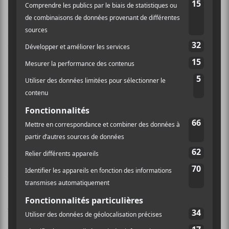
Loignon mené par Franck Julien. Ce dernier a aussi
livré une interprétation impeccable de
Cold Little
Heart
de
Michael Kiwanuka
. Son grain de voix est
tout simplement fait sur mesure pour la chanson et
son interprétation était sans failles. Ce fut l’un des
meilleurs moments musicaux de la soirée.
La fête
En plus de la finale, où tous les interprètes se sont
réunis, il y avait une certaine notion de fête qui
habitait l’événement. On était loin de la lourdeur des
derniers au revoir. Il faut dire aussi qu’il y avait du
talent à la pelletée sur scène.
Pilou
a épaté la gallerie
avec son excellente performance de
River
de
Leon
Bridges
.
Martha Wainwright
a aussi frappé dans le
mille avec ses deux pièces, mais particulièrement avec