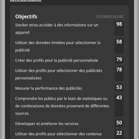
performance de
Itamar Borochov Quartet
teintés de
belles sonorités arabes et juives,
San Fermin
ouvrait
pour
Groenland
au Metropolis. La soirée était en
théorie un programme double, mais avec le nombre
de personnes qui s’étaient déplacées pour voir le
premier set dès son commencement, ça se sentait plus
comme une première partie. Néanmoins, le premier
concert a duré plus d’une heure, et le groupe n’a pas été
moins bon pour autant; l’octuor nous a interprété des
pièces tirées d’un peu partout dans leur répertoire,
incluant quelques nouveautés qui se retrouveront
dans leur prochain album. La formation repose
presque entièrement sur le batteur en live; ce n’est pas
le percussionniste avec le plus de talents ou le plus
solide de tous les temps, mais il est la seule cause des
moments forts du spectacle. Les autres membres ont
une bonne présence, mais pas très puissante, qui ne