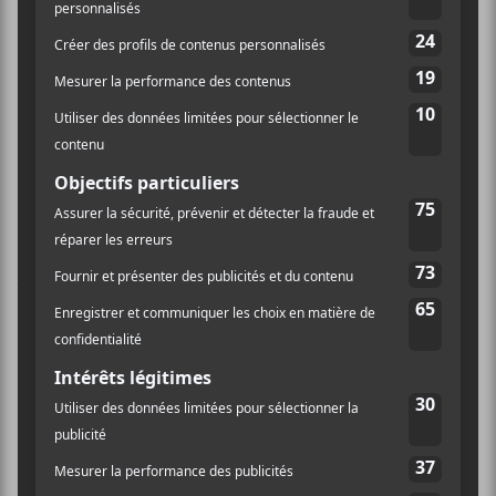
serait donc pas suffisante pour pousser la machine
aussi loin qu’ils l’ont poussé hier.
Et encore là, la machine aurait pu aller beaucoup plus
loin. La faute à qui pour les quelques pouces qui
manquaient pour donner un vraiment bon spectacle?
À l’écriture des pièces. Elle manque souvent de punch
alors qu’on voit très bien qu’il est temps d’en avoir, et
c’est souvent juste dû à un manque de
perfectionnisme dans les arrangements du spectacle.
C’est plate, mais ça fait que le concert à moins levé
qu’il aurait du… Mais il a quand même levé à plusieurs
reprises, et ils ont au moins réussi à nous laisser sur
un climax à la fin.