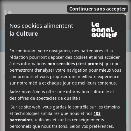
E
CONCERTS
8 JUILLET 2017
HUGO TREMBLAY
PAR
F
T
P
A
W
A
C
I
R
E
T
T
B
T
A
O
E
G
O
R
E
K
R