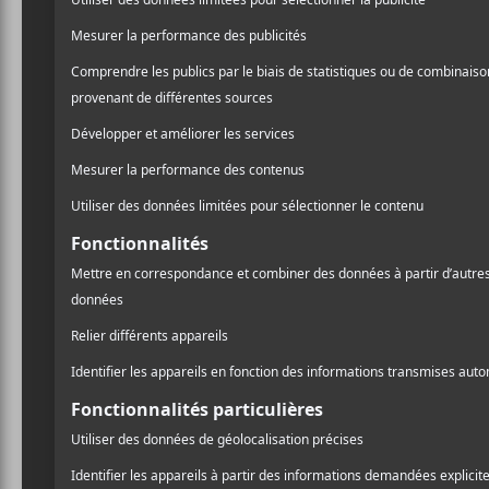
sexuelle qu’elle veut mett
costumes, on oublie ces spa
Heille, c’est la
Tout au long du spectacle
qu’elle a aussi explorée av
Après quelques secondes à 
à la solidité de la livrais
spectacle qui est chorégra
danse qui flirte avec des
personnages plongés dans 
très réussie et rappelle un
En plus de ces deux chante
percussionnistes et une cla
A