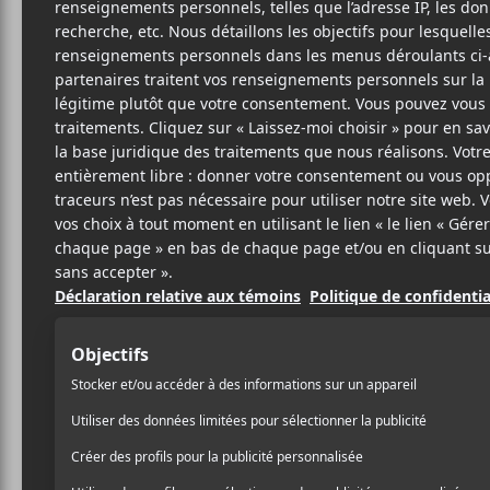
16 MAI 2018
LOUIS-PHILIPPE
PAR
LABRÈCHE
/ ÉLECTRONIQUE
PARTAGER
F
T
P
A
W
A
C
I
R
E
T
T
B
T
A
O
E
G
O
R
E
K
R