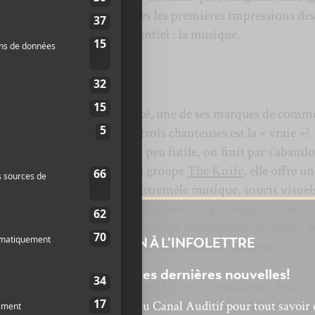
re de l’avant. Une fois passées les premières impressions des
rages pour revenir à l’essentiel : la musique.
quelle Fever Ray?
, Dreijer joue sur l’ambiguïté, une de ses marques de comm
ec
The Knife
. Laquelle des trois chanteuses est la « vraie »?
se poser cette question un peu futile, on finit par s’aband
on sur scène. À la manière du groupe
The Knife
, elle offre un
phié au quart de tour où s’entremêle musique, soucis visuels
 modes d’expressions contemporains. Le grotesque de ces
la lumière saturée, qui donne des impressions de néons, e
INSCRIPTION À L’INFOLETTRE
e atmosphère de boîte de nuit sans ses côtés glauques.
Ne manquez pas les dernières nouvelles!
uses, Dreijer était accompagné de trois musiciens, deux
viériste. Ensemble, elles livrent des chansons à l’attrait d
bonnez-vous à l’infolettre du Canal Auditif pour tout savoir 