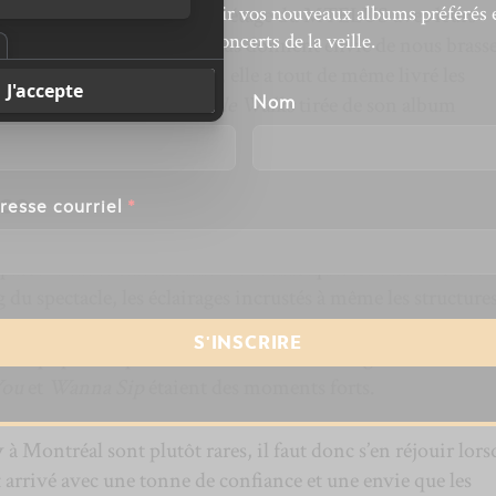
’actualité musicale, découvrir vos nouveaux albums préférés 
nt vibrer jusqu’au deuxième étage du MTELUS avec leurs
revivre les concerts de la veille.
dant que les percussions nous donnent envie de nous brasse
es compositions de
Plunge
, elle a tout de même livré les
,
Concrete Walls
et
Triangle Walks
tirée de son album
énom
Nom
ce
resse courriel
*
 de
Fever Ray
est un peu la même chose que pour
The Kni
épasse le cadre traditionnel de la musique. Le visuel est léch
du spectacle, les éclairages incrustés à même les structure
rcissent la scène. En plus de tout ça, après avoir livré sa
on équipe ont quitté la scène sur des éclairages aux couleur
You
et
Wanna Sip
étaient des moments forts.
y
à Montréal sont plutôt rares, il faut donc s’en réjouir lorsq
t arrivé avec une tonne de confiance et une envie que les