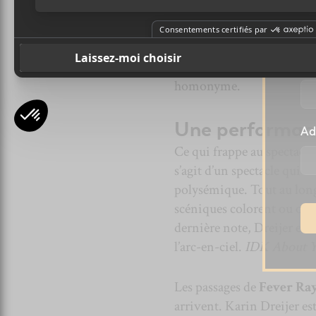
l
indéniable. Les basses fo
grosses notes grasses pen
popotin. Centré autour d
chansons
If I Had A Heart
Pr
homonyme.
Une performan
Ad
Ce qui frappe au spectacle
s’agit d’un spectacle qui d
polysémique. Tout au long 
scéniques colorent ou obscu
dernière note, Dreijer et s
l’arc-en-ciel.
IDK About 
Les passages de
Fever Ra
arrivent. Karin Dreijer es