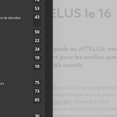
y au MTELUS le 16
8
ûre en mettant les pieds au MTELUS, no
un spectacle, autant pour les oreilles que
ijer ne nous a pas fait mentir.
rce que je n’avais pas compris qu’il n’y avait pas de premiè
nson et demie. Mais bon, malgré le stress et la vie, je suis
s rythmes envoutants de
Fever Ray
. Entourée de deux
e monsieur muscle, l’autre en sorte de génie sortit d’un con
n Dreijer se tenait avec un costume qui soulignait l’ambig