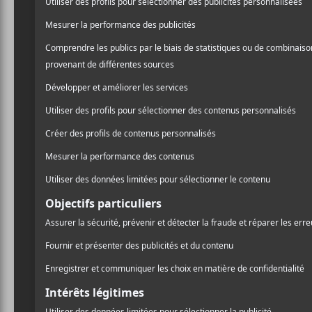
Fever Ra
mai 201
Une chose était s
allions avoir tout 
yeux, et Karin Dre
Arrivé un peu en retard pa
partie, j’ai manqué une cha
rapidement tombé dans le
choristes, l’une en habit d
oriental moyenâgeux, Kari