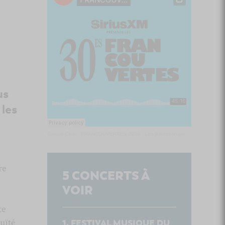
us
 les
Culture Cible
·
FRANCOUVERTES 2026 - Les 9 demi-finalistes analysés à chaud! | Culture Cible
re
5
CONCERTS À
VOIR
te
uïté
FESTIVAL MUSIQUE DU