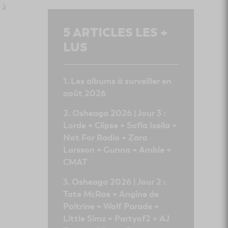
 à
5
ARTICLES LES +
LUS
Les albums à surveiller en
août 2026
Osheaga 2026 | Jour 3 :
Lorde + Clipse + Sofia Isella +
Not For Radio + Zara
Larsson + Gunna + Amble +
CMAT
Osheaga 2026 | Jour 2 :
Tate McRae + Angine de
Poitrine + Wolf Parade +
Little Simz + Partyof2 + AJ