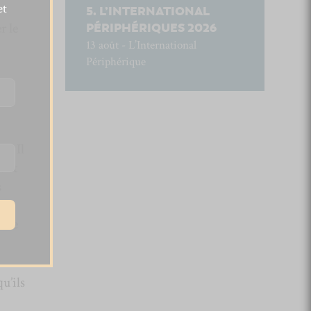
et
L’INTERNATIONAL
r le
PÉRIPHÉRIQUES 2026
13 août - L’International
Périphérique
fe
. Il
é et
s
s de
u’ils